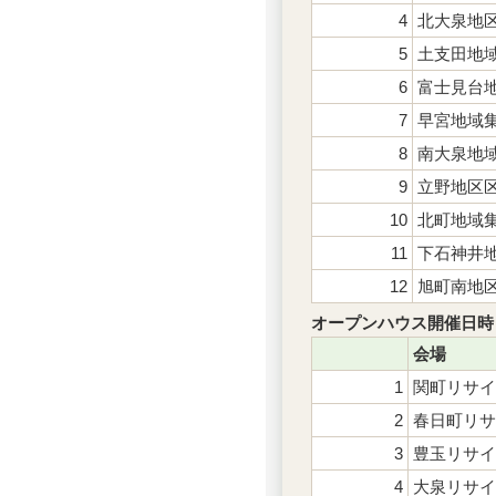
4
北大泉地
5
土支田地
6
富士見台
7
早宮地域
8
南大泉地
9
立野地区
10
北町地域
11
下石神井
12
旭町南地
オープンハウス開催日時
会場
1
関町リサイ
2
春日町リサ
3
豊玉リサイ
4
大泉リサイ