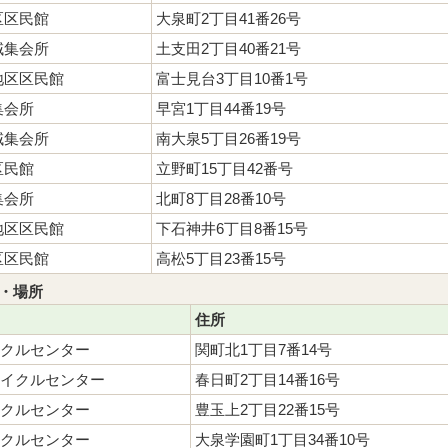
区区民館
大泉町2丁目41番26号
域集会所
土支田2丁目40番21号
地区区民館
富士見台3丁目10番1号
集会所
早宮1丁目44番19号
域集会所
南大泉5丁目26番19号
区民館
立野町15丁目42番号
集会所
北町8丁目28番10号
地区区民館
下石神井6丁目8番15号
区区民館
高松5丁目23番15号
・場所
住所
クルセンター
関町北1丁目7番14号
イクルセンター
春日町2丁目14番16号
クルセンター
豊玉上2丁目22番15号
クルセンター
大泉学園町1丁目34番10号