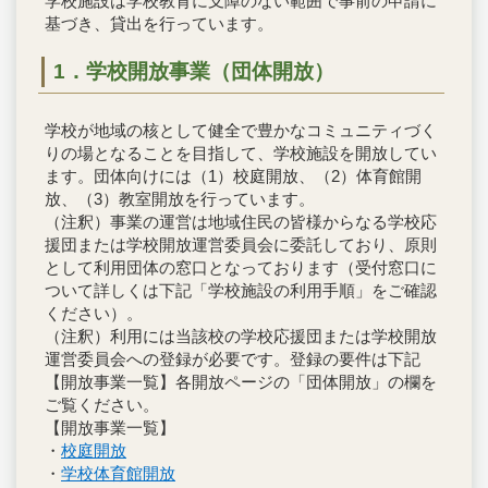
学校施設は学校教育に支障のない範囲で事前の申請に
基づき、貸出を行っています。
1．
学校開放事業（団体開放）
学校が地域の核として健全で豊かなコミュニティづく
りの場となることを目指して、学校施設を開放してい
ます。団体向けには（1）校庭開放、（2）体育館開
放、（3）教室開放を行っています。
（注釈）事業の運営は地域住民の皆様からなる学校応
援団または学校開放運営委員会に委託しており、原則
として利用団体の窓口となっております（受付窓口に
ついて詳しくは下記「学校施設の利用手順」をご確認
ください）。
（注釈）利用には当該校の学校応援団または学校開放
運営委員会への登録が必要です。登録の要件は下記
【開放事業一覧】各開放ページの「団体開放」の欄を
ご覧ください。
【開放事業一覧】
・
校庭開放
・
学校体育館開放