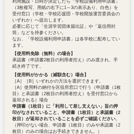
利用施設・日時が決定したら「学校設備利用申請書」
（3枚複写、用紙の右下に1～3の表示あり、白色）を
受付窓口（学校・学校応援団・学校開放運営委員会の
いずれか）へ提出します。
必要に応じて「生涯学習団体届出証」や「返信用封
筒」などを持参ください。
なお、「学校設備利用申請書」は各学校に配布してい
ます。
【使用料免除（無料）の場合】
承認書（申請書2枚目の利用者控え）のみ渡され、手
続き終了です。
【使用料がかかる（減額含む）場合】
［A］［B］いずれかの方法を選択できます。
［A］使用料の納付を区役所窓口で行う（申請書（1枚
目）と承認書（2枚目の利用者控え）を受付窓口から
返却される）場合
申請書（1枚目）に「利用して差し支えない」旨の押
印がなされていること、申請書（1枚目）と承認書（2
枚目）が返却されていることを必ずご確認ください
。
（押印がない場合、申請書（1枚目）のみや承認書（2
枚目）のみの場合はお手続きできません。）