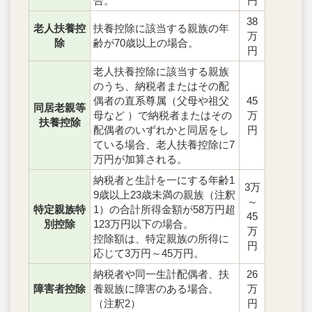
合。
円
38
老人扶養控
扶養控除に該当する親族の年
万
除
齢が70歳以上の場合。
円
老人扶養控除に該当する親族
のうち、納税者またはその配
偶者の直系尊属（父母や祖父
45
同居老親等
母など ）で納税者またはその
万
扶養控除
配偶者のいずれかと同居をし
円
ている場合、老人扶養控除に7
万円が加算される。
納税者と生計を一にする年齢1
3万
9歳以上23歳未満の親族（注釈
～
特定親族特
1）の合計所得金額が58万円超
45
別控除
123万円以下の場合。
万
控除額は、特定親族の所得に
円
応じて3万円～45万円。
納税者や同一生計配偶者、扶
26
障害者控除
養親族に障害のある場合。
万
（注釈2）
円