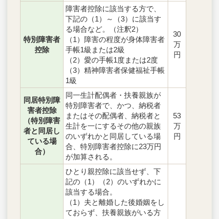
障害者控除に該当する方で、
下記の（1）～（3）に該当す
る場合など。（注釈2）
30
特別障害者
（1）障害の程度が身体障害者
万
控除
手帳1級または2級
円
（2）愛の手帳1度または2度
（3）精神障害者保健福祉手帳
1級
同一生計配偶者・扶養親族が
同居特別障
特別障害者で、かつ、納税者
害者控除
またはその配偶者、納税者と
53
（特別障害
生計を一にするその他の親族
万
者と同居し
のいずれかと同居している場
円
ている場
合、特別障害者控除に23万円
合）
が加算される。
ひとり親控除に該当せず、下
記の（1）（2）のいずれかに
該当する場合。
（1）夫と離婚した後婚姻をし
ておらず、扶養親族がいる方