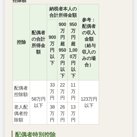
控除額
納税者本人の
合計所得金額
参考：
900
950
配偶者
万
万
配偶者
の収入
900
円
円
の合計
金額
控除
万
超
超
所得金
（給与
円
950
1,00
額
収入の
以
万
0万
みの場
下
円
円
合）
以
以
下
下
33
22
11
配偶者
万
万
万
控除額
円
円
円
58万円
123万円
以下
以下
老人配
38
26
13
偶者控
万
万
万
除額
円
円
円
配偶者特別控除