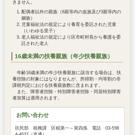
きません。
配偶者以外の親族（6親等内の血族及び3親等内の
姻族）
児童福祉法の規定により養育を委託された児童
（いわゆる里子）
老人福祉法の規定により区市町村長から養護を委
託された老人
16歳未満の扶養親族（年少扶養親族）
年齢16歳未満の年少扶養親族に該当する場合は、扶
養控除の対象にはなりませんが、所得割・均等割の非
課税判定における扶養親族数に含まれます。
また、障害者控除・特別障害者控除・同居特別障害
者加算は適用されます。
お問い合わせ
区民部 税務課 区税第一～第四係 電話 03-598
4-4537（直通）