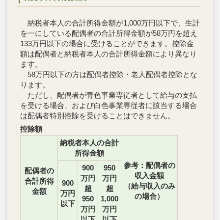
納税者本人の合計所得金額が1,000万円以下で、生計
を一にしている配偶者の合計所得金額が58万円を超え
133万円以下の場合に受けることができます。控除金
額は配偶者と納税者本人の合計所得金額により異なり
ます。
58万円以下の方は配偶者控除・老人配偶者控除とな
ります。
ただし、配偶者が青色事業専従者として給与の支払
を受ける場合、および白色事業専従者に該当する場合
は配偶者特別控除を受けることはできません。
控除額
納税者本人の合計
所得金額
参考：配偶者の
900
950
配偶者の
収入金額
万円
万円
合計所得
900
（給与収入のみ
超
超
金額
万円
の場合）
950
1,000
以下
万円
万円
以下
以下