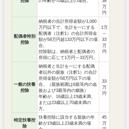
控除
の年齢が70歳以上の場合。
38
万
円
納税者の合計所得金額が1,000
万円以下で、生計を一にする
1万
配偶者（注釈1）の合計所得金
～
配偶者特別
額が58万円超133万円以下の場
33
控除
合。
万
控除額は、納税者と配偶者の
円
所得に応じて1万円～33万円。
納税者と生計を一にする配偶
者以外の親族（注釈1）の合計
所得金額が58万円以下の場
33
一般の扶養
合。（親族範囲は6親等内の血
万
控除
族および3親等内の姻族）
円
年齢が、16歳以上19歳未満、
または23歳以上70歳未満の
方。
扶養控除に該当する親族の年
45
特定扶養控
齢が19歳以上23歳未満の場
万
除