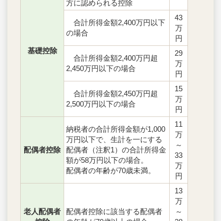
方に認められる控除
43
合計所得金額2,400万円以下
万
の場合
円
基礎控除
29
合計所得金額2,400万円超
万
2,450万円以下の場合
円
15
合計所得金額2,450万円超
万
2,500万円以下の場合
円
11
納税者の合計所得金額が1,000
万
万円以下で、生計を一にする
～
配偶者控除
配偶者（注釈1）の合計所得金
33
額が58万円以下の場合。
万
配偶者の年齢が70歳未満。
円
13
万
老人配偶者
配偶者控除に該当する配偶者
～