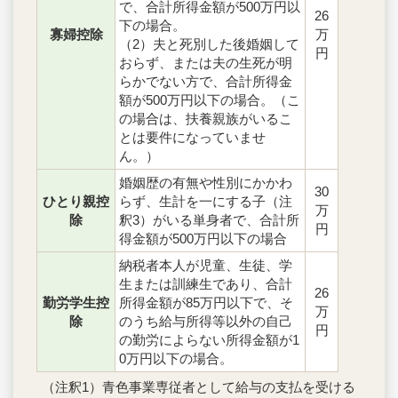
で、合計所得金額が500万円以
26
下の場合。
寡婦控除
万
（2）夫と死別した後婚姻して
円
おらず、または夫の生死が明
らかでない方で、合計所得金
額が500万円以下の場合。（こ
の場合は、扶養親族がいるこ
とは要件になっていませ
ん。）
婚姻歴の有無や性別にかかわ
30
ひとり親控
らず、生計を一にする子（注
万
除
釈3）がいる単身者で、合計所
円
得金額が500万円以下の場合
納税者本人が児童、生徒、学
生または訓練生であり、合計
26
勤労学生控
所得金額が85万円以下で、そ
万
除
のうち給与所得等以外の自己
円
の勤労によらない所得金額が1
0万円以下の場合。
（注釈1）青色事業専従者として給与の支払を受ける