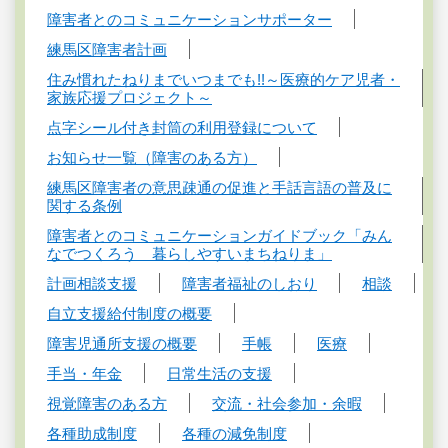
障害者とのコミュニケーションサポーター
練馬区障害者計画
住み慣れたねりまでいつまでも!!～医療的ケア児者・
家族応援プロジェクト～
点字シール付き封筒の利用登録について
お知らせ一覧（障害のある方）
練馬区障害者の意思疎通の促進と手話言語の普及に
関する条例
障害者とのコミュニケーションガイドブック「みん
なでつくろう 暮らしやすいまちねりま」
計画相談支援
障害者福祉のしおり
相談
自立支援給付制度の概要
障害児通所支援の概要
手帳
医療
手当・年金
日常生活の支援
視覚障害のある方
交流・社会参加・余暇
各種助成制度
各種の減免制度