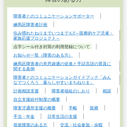
障害者とのコミュニケーションサポーター
練馬区障害者計画
住み慣れたねりまでいつまでも!!～医療的ケア児者・
家族応援プロジェクト～
点字シール付き封筒の利用登録について
お知らせ一覧（障害のある方）
練馬区障害者の意思疎通の促進と手話言語の普及に
関する条例
障害者とのコミュニケーションガイドブック「みん
なでつくろう 暮らしやすいまちねりま」
計画相談支援
障害者福祉のしおり
相談
自立支援給付制度の概要
障害児通所支援の概要
手帳
医療
手当・年金
日常生活の支援
視覚障害のある方
交流・社会参加・余暇