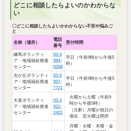
どこに相談したらよいのかわからな
い
〇どこに相談したらよいかわからない不安や悩みご
と
電話
名称（場所）
受付時間
番号
練馬ボランティ
03-3
平日（午前9時から午後5
ア・地域福祉推進
994-
時）
センター
0208
光が丘ボランティ
03-5
平日（午前9時から午後5
ア・地域福祉推進
997-
時）
センター
7721
火曜から土曜（午前9
大泉ボランティ
03-3
時から午後5時）
ア・地域福祉推進
922-
（注釈）月曜が祝日の
センター
2422
場合、翌火曜は閉所
月曜・火曜・木曜・金