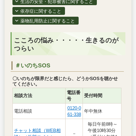
生活の安全・犯罪被害に関すること
依存症に関すること
薬物乱用防止に関すること
こころの悩み・・・・・生きるのが
つらい
＃いのちSOS
〇いのちが限界だと感じたら、どうかSOSを聴かせ
てください。
電話番
相談方法
受付時間
号
0120-0
電話相談
年中無休
61-338
毎日午前8時～
チャット相談（WEB相
午後10時30分
－