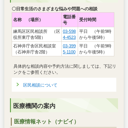
〇日常生活のさまざまな悩みや問題への相談
電話番
名称 （場所）
受付時間
号
練馬区区民相談所 （区
03-598
平日 （午前9時
役所東庁舎5階）
4-4523
から午後5時）
石神井庁舎区民相談室
03-399
平日 （午前9時
（石神井庁舎2階）
5-1100
から午後5時）
具体的な相談内容や予約方法に関しましては、下記リ
ンクをご参照ください。
区民相談について
医療機関の案内
医療情報ネット（ナビイ）