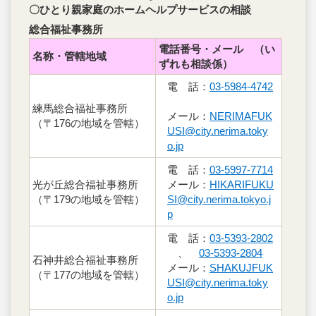
〇ひとり親家庭のホームヘルプサービスの相談
総合福祉事務所
電話番号・メール （い
名称・管轄地域
ずれも相談係）
電 話：
03-5984-4742
練馬総合福祉事務所
メール：
NERIMAFUK
（〒176の地域を管轄）
USI@city.nerima.toky
o.jp
電 話：
03-5997-7714
光が丘総合福祉事務所
メール：
HIKARIFUKU
（〒179の地域を管轄）
SI@city.nerima.tokyo.j
p
電 話：
03-5393-2802
、
03-5393-2804
石神井総合福祉事務所
メール：
SHAKUJFUK
（〒177の地域を管轄）
USI@city.nerima.toky
o.jp