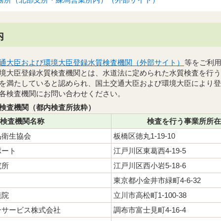
内
通大臣および環境大臣登録水質検査機関（外部サイト）
等をご利
境大臣登録水質検査機関とは、水道法に定められた水質検査を行う
を満たしていると認められ、国土交通大臣および環境大臣により登
各検査機関にお問い合わせください。
検査機関（都内検査所抜粋）
検査機関名称
検査を行う事業所所在
品衛生協会
板橋区徳丸1-19-10
ポート
江戸川区東葛西4-19-5
究所
江戸川区西小岩5-18-6
東京都小金井市緑町4-6-32
鏡院
立川市高松町1-100-38
ンサービス株式会社
調布市富士見町4-16-4