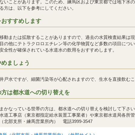
ないことがあります。このため、練馬区および東京都では地下水の
る方は、以下を参考にしてください。
をおすすめします
移動または拡散することがありますので、過去の水質検査結果は現
目の他にテトラクロロエチレン等の化学物質など多数の項目につい
安全性が確保されている水道水の飲用をおすすめします。
やめましょう
井戸水ですが、細菌汚染等が心配されますので、生水を直接飲むこ
の方は都水道への切り替えを
まかなっている世帯の方は、都水道への切り替えを検討して下さい
水道工事店（東京都指定給水装置工事業者）や東京都水道局各所管
部支所・練馬営業所内） 電話3999-3547
務所（北部支所・練馬営業所内）（外部サイト）