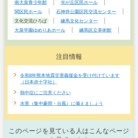
南大泉青少年館
光が丘区民ホール
関区民ホール
石神井公園区民交流センター
文化交流ひろば
練馬文化センター
大泉学園ゆめりあホール
練馬区立美術館
注目情報
令和8年熊本地震災害義援金を受け付けています
（日本赤十字社）
熱中症にご注意ください
水害（集中豪雨・台風）に備えましょう
このページを見ている人はこんなページ