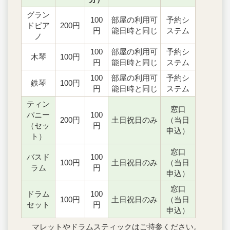
グラン
100
部屋の利用可
予約シ
ドピア
200円
円
能日時と同じ
ステム
ノ
100
部屋の利用可
予約シ
木琴
100円
円
能日時と同じ
ステム
100
部屋の利用可
予約シ
鉄琴
100円
円
能日時と同じ
ステム
ティン
窓口
パニー
100
200円
土日祝日のみ
（当日
（セッ
円
申込）
ト）
窓口
バスド
100
100円
土日祝日のみ
（当日
ラム
円
申込）
窓口
ドラム
100
100円
土日祝日のみ
（当日
セット
円
申込）
マレットやドラムスティックはご持参ください。