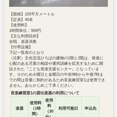
【面積】105平方メートル
【定員】40名
【使用料】
1時間単位：900円
【主な利用目的】
合唱、楽器演奏
【付帯設備】
下記一覧表のとおり
（注釈）文化交流ひろばの建物の1階と2階は、発達に
心配のある児童の相談や通所訓練を拡充するために開
設された『こども発達支援センター』となっていま
す。そのため火曜日と金曜日の午前9時から午後7時ま
での間は音量に制約があるため音楽練習室1は使用でき
ません。あらかじめご了承ください。
音楽練習室1の貸出楽器の利用について
使用
使用料
料
楽器
（1時
利用可能日
申込先
（30
間）
分）