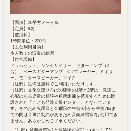
【面積】25平方メートル
【定員】8名
【使用料】
1時間単位：200円
【主な利用目的】
少人数での演奏の練習
【付帯設備】
ドラムセット、シンセサイザー、ギターアンプ（2
台）、ベースギターアンプ、CDプレーヤー、ミキサ
ー、モニタースピーカー、マイク
（注釈）設備は無料でご利用いただけます。
（注釈）文化交流ひろばの建物の1階と2階は、発達に
心配のある児童の相談や通所訓練を拡充するために開
設された『こども発達支援センター』となっていま
す。そのため火曜日と金曜日の午前9時から午後7時ま
での間は音量に制約があるため音楽練習室2は使用でき
ません。あらかじめご了承ください。
（注釈）音楽練習室1と音楽練習室2につきましては、