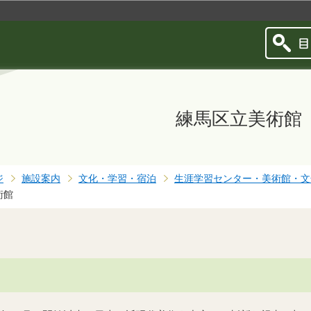
このページの本文へ移動
練馬区立美術館
ジ
施設案内
文化・学習・宿泊
生涯学習センター・美術館・文
術館