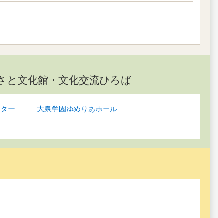
さと文化館・文化交流ひろば
ンター
大泉学園ゆめりあホール