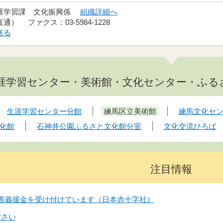
生涯学習課 文化振興係
組織詳細へ
（直通） ファクス：03-5984-1228
送る
涯学習センター・美術館・文化センター・ふる
生涯学習センター分館
練馬区立美術館
練馬文化セ
化館
石神井公園ふるさと文化館分室
文化交流ひろば
注目情報
害義援金を受け付けています（日本赤十字社）
ださい