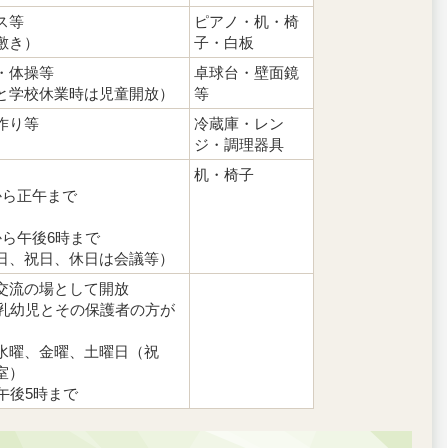
ス等
ピアノ・机・椅
敷き）
子・白板
・体操等
卓球台・壁面鏡
と学校休業時は児童開放）
等
作り等
冷蔵庫・レン
ジ・調理器具
机・椅子
から正午まで
から午後6時まで
日、祝日、休日は会議等）
交流の場として開放
の乳幼児とその保護者の方が
水曜、金曜、土曜日（祝
室）
午後5時まで