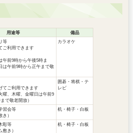
用途等
備品
り等
カラオケ
てご利用できます
は午前9時から午後5時ま
日は午前9時から正午まで敬
囲碁・将棋・テ
げてご利用できます
レビ
火曜、木曜、金曜日は午前9
時まで敬老開放）
学習会等
机・椅子・白板
敷き）
木彫等
机・椅子・白板
ム敷き）