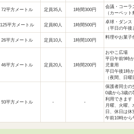
会議・コーラ
72平方メートル
定員35人
1時間300円
（カーペット
卓球・ダンス
125平方メートル
定員80人
1時間500円
（平日の午後
料理やお菓子
26平方メートル
定員10人
1時間100円
おやこ広場
平日午前9時
46平方メートル
定員20人
1時間200円
児童用
平日午後1時
（夜間、日曜
保護者同士の
0歳から3歳
利用できます
93平方メートル
-
-
月曜、火曜、
日、休日は休
午前10時から