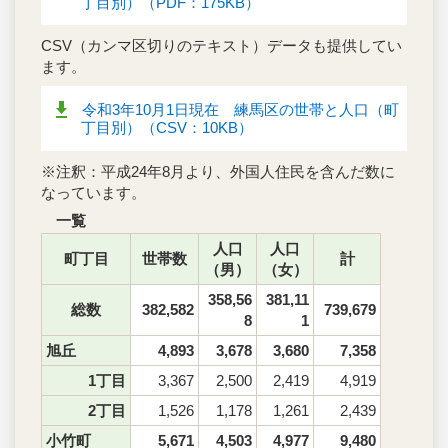
丁目別）（PDF：175KB）
CSV（カンマ区切りのテキスト）データも提供してい
ます。
令和3年10月1日現在 練馬区の世帯と人口（町
丁目別）（CSV：10KB）
※注釈：平成24年8月より、外国人住民を含んだ数に
なっています。
一覧
人口
人口
町丁目
世帯数
計
（男）
（女）
358,56
381,11
総数
382,582
739,679
8
1
旭丘
4,893
3,678
3,680
7,358
1丁目
3,367
2,500
2,419
4,919
2丁目
1,526
1,178
1,261
2,439
小竹町
5,671
4,503
4,977
9,480