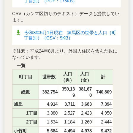
丁目別）（PDF：175KB）
CSV（カンマ区切りのテキスト）データも提供してい
ます。
令和3年5月1日現在 練馬区の世帯と人口（町
丁目別）（CSV：9KB）
※注釈：平成24年8月より、外国人住民を含んだ数に
なっています。
一覧
人口
人口
町丁目
世帯数
計
（男）
（女）
359,13
381,67
総数
382,754
740,809
9
0
旭丘
4,914
3,711
3,683
7,394
1丁目
3,380
2,527
2,423
4,950
2丁目
1,534
1,184
1,260
2,444
小竹町
5,684
4,494
4,978
9,472