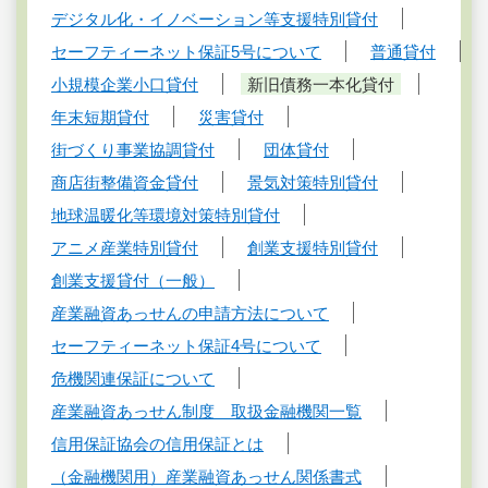
デジタル化・イノベーション等支援特別貸付
セーフティーネット保証5号について
普通貸付
小規模企業小口貸付
新旧債務一本化貸付
年末短期貸付
災害貸付
街づくり事業協調貸付
団体貸付
商店街整備資金貸付
景気対策特別貸付
地球温暖化等環境対策特別貸付
アニメ産業特別貸付
創業支援特別貸付
創業支援貸付（一般）
産業融資あっせんの申請方法について
セーフティーネット保証4号について
危機関連保証について
産業融資あっせん制度 取扱金融機関一覧
信用保証協会の信用保証とは
（金融機関用）産業融資あっせん関係書式