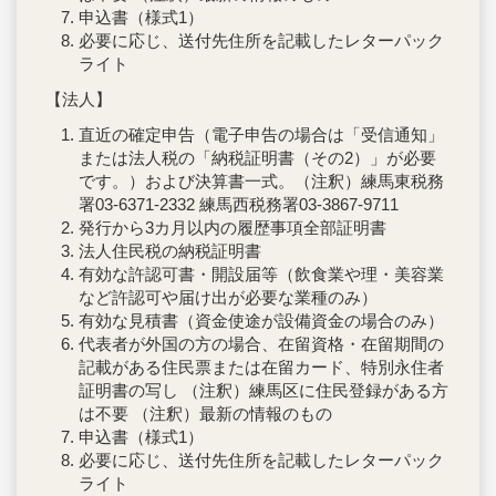
申込書（様式1）
必要に応じ、送付先住所を記載したレターパック
ライト
【法人】
直近の確定申告（電子申告の場合は「受信通知」
または法人税の「納税証明書（その2）」が必要
です。）および決算書一式。（注釈）練馬東税務
署03-6371-2332 練馬西税務署03-3867-9711
発行から3カ月以内の履歴事項全部証明書
法人住民税の納税証明書
有効な許認可書・開設届等（飲食業や理・美容業
など許認可や届け出が必要な業種のみ）
有効な見積書（資金使途が設備資金の場合のみ）
代表者が外国の方の場合、在留資格・在留期間の
記載がある住民票または在留カード、特別永住者
証明書の写し （注釈）練馬区に住民登録がある方
は不要 （注釈）最新の情報のもの
申込書（様式1）
必要に応じ、送付先住所を記載したレターパック
ライト