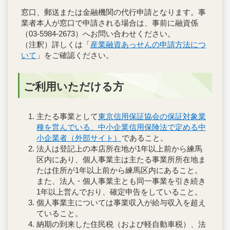
窓口、郵送または金融機関の代行申請となります。事
業者本人が窓口で申請される場合は、事前に融資係
（03-5984-2673）へお問い合わせください。
（注釈）詳しくは「
産業融資あっせんの申請方法につ
いて
」をご確認ください。
ご利用いただける方
主たる事業として
東京信用保証協会の保証対象業
種を営んでいる、中小企業信用保険法で定める中
小企業者（外部サイト）
であること。
法人は登記上の本店所在地が1年以上前から練馬
区内にあり、個人事業主は主たる事業所所在地ま
たは住所が1年以上前から練馬区内にあること。
また、法人・個人事業主とも同一事業を引き続き
1年以上営んでおり、確定申告をしていること。
個人事業主については事業収入が給与収入を超え
ていること。
納期の到来した住民税（および軽自動車税）、法