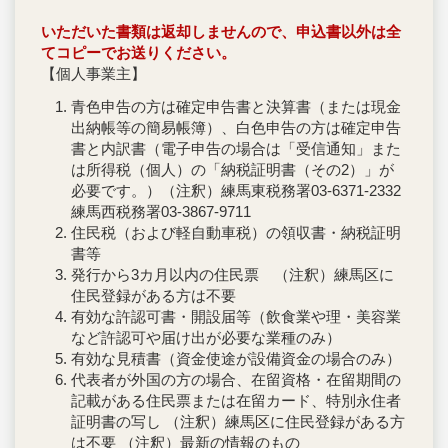
いただいた書類は返却しませんので、申込書以外は全
てコピーでお送りください。
【個人事業主】
青色申告の方は確定申告書と決算書（または現金
出納帳等の簡易帳簿）、白色申告の方は確定申告
書と内訳書（電子申告の場合は「受信通知」また
は所得税（個人）の「納税証明書（その2）」が
必要です。）（注釈）練馬東税務署03-6371-2332
練馬西税務署03-3867-9711
住民税（および軽自動車税）の領収書・納税証明
書等
発行から3カ月以内の住民票 （注釈）練馬区に
住民登録がある方は不要
有効な許認可書・開設届等（飲食業や理・美容業
など許認可や届け出が必要な業種のみ）
有効な見積書（資金使途が設備資金の場合のみ）
代表者が外国の方の場合、在留資格・在留期間の
記載がある住民票または在留カード、特別永住者
証明書の写し （注釈）練馬区に住民登録がある方
は不要 （注釈）最新の情報のもの