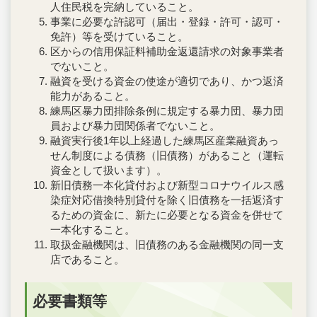
人住民税を完納していること。
事業に必要な許認可（届出・登録・許可・認可・
免許）等を受けていること。
区からの信用保証料補助金返還請求の対象事業者
でないこと。
融資を受ける資金の使途が適切であり、かつ返済
能力があること。
練馬区暴力団排除条例に規定する暴力団、暴力団
員および暴力団関係者でないこと。
融資実行後1年以上経過した練馬区産業融資あっ
せん制度による債務（旧債務）があること（運転
資金として扱います）。
新旧債務一本化貸付および新型コロナウイルス感
染症対応借換特別貸付を除く旧債務を一括返済す
るための資金に、新たに必要となる資金を併せて
一本化すること。
取扱金融機関は、旧債務のある金融機関の同一支
店であること。
必要書類等