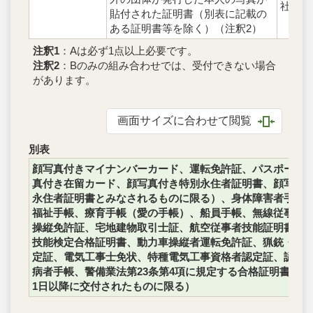
社員証
貼付された証明書（別表に記載の
ある証明書等を除く）（注釈2）
注釈1
：Aは必ず1点以上必要です。
注釈2
：Bのみの組み合わせでは、受付できない場合
があります。
画面サイズに合わせて閲覧
別表
顔写真付きマイナンバーカード、運転免許証、パスポート
真付き在留カード、顔写真付き特別永住者証明書、顔写真
永住者証明書とみなされるものに限る）、身体障害者手帳
福祉手帳、療育手帳（愛の手帳）、船員手帳、無線従事者
操縦免許証、宅地建物取引士証、航空従事者技能証明書、
技能検定合格証明書、動力車操縦者運転免許証、猟銃・空
定証、電気工事士免状、特種電気工事資格者認定証、認定
病者手帳、警備業法第23条第4項に規定する合格証明書、運
1日以降に交付されたものに限る）