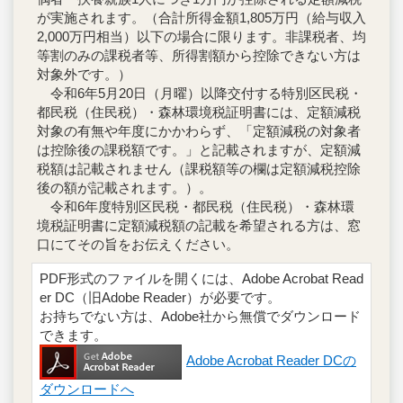
が実施されます。（合計所得金額1,805万円（給与収入
2,000万円相当）以下の場合に限ります。非課税者、均
等割のみの課税者等、所得割額から控除できない方は
対象外です。）
令和6年5月20日（月曜）以降交付する特別区民税・
都民税（住民税）・森林環境税証明書には、定額減税
対象の有無や年度にかかわらず、「定額減税の対象者
は控除後の課税額です。」と記載されますが、定額減
税額は記載されません（課税額等の欄は定額減税控除
後の額が記載されます。）。
令和6年度特別区民税・都民税（住民税）・森林環
境税証明書に定額減税額の記載を希望される方は、窓
口にてその旨をお伝えください。
PDF形式のファイルを開くには、Adobe Acrobat Read
er DC（旧Adobe Reader）が必要です。
お持ちでない方は、Adobe社から無償でダウンロード
できます。
Adobe Acrobat Reader DCの
ダウンロードへ