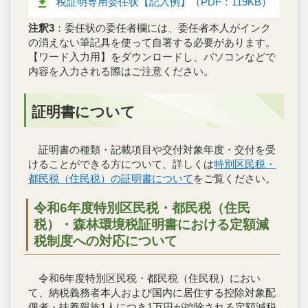
税証明専用委任状【記入例】（PDF：119KB）
注釈3
：委任状の委任者欄には、委任者本人がインク
の消えない筆記具を使って自署する必要があります。
【ワード入力用】をダウンロードし、パソコンなどで
内容を入力される際はご注意ください。
証明書について
証明書の種類・記載項目や交付対象年度・交付を受
けることができる方について、詳しくは
特別区民税・
都民税（住民税）の証明書について
をご覧ください。
令和6年度特別区民税・都民税（住民
税）・森林環境税証明書における定額減
税制度への対応について
令和6年度特別区民税・都民税（住民税）におい
て、納税義務者本人および国内に居住する控除対象配
偶者・扶養親族1人につき1万円が控除される定額減税