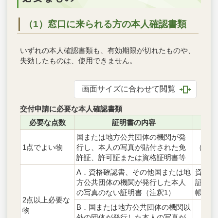
（1）窓口に来られる方の本人確認書類
いずれの本人確認書類も、有効期限が切れたものや、
失効したものは、使用できません。
画面サイズに合わせて閲覧
交付申請に必要な本人確認書類
必要な点数
証明書の内容
国または地方公共団体の機関が発
1点でよい物
行し、本人の写真が貼付された免
（別表
許証、許可証または資格証明書等
A．資格確認書、その他国または地
資格確
方公共団体の機関が発行した本人
証、基
の写真のない証明書（注釈1）
帳、年
2点以上必要な
B．国または地方公共団体の機関以
物
外の団体が発行した本人の写真が