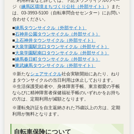
利用料金など詳しくは、下記タウンサイクルのペー
ジ（
練馬区環境まちづくり公社（外部サイト）
）また
は、03-3993-5100（自転車問合せセンター）にお問い
合わせください。
■
練馬タウンサイクル（外部サイト）
■
石神井公園タウンサイクル（外部サイト）
■
上石神井タウンサイクル（外部サイト）
■
大泉学園駅北口タウンサイクル（外部サイト）
■
大泉学園駅南口タウンサイクル（外部サイト）
■
練馬春日町タウンサイクル（外部サイト）
■
東武練馬タウンサイクル（外部サイト）
※新たな
シェアサイクル
社会実験開始にあたり、ねり
まタウンサイクルの当日利用は休止しております。
※生活保護受給者や、身体障害手帳、東京都愛の手帳
ならびに精神障害者保健福祉手帳のいずれかをお持ち
の方は、定期利用が減額となります。
※運転免許証を自主返納された75歳以上の方は、定期
利用が無料となります。
自転車保険について