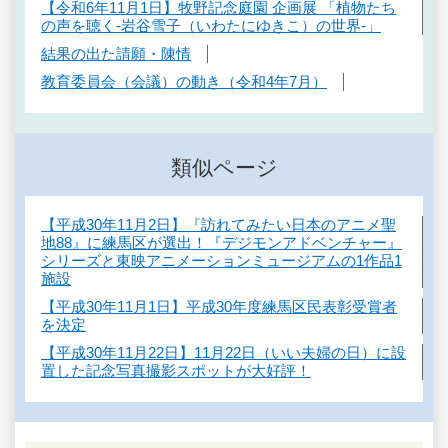
【令和6年11月1日】牧野記念庭園 企画展 「植物たち
の声を聴く-岩谷雪子（いわたにゆきこ）の世界-」
結果の出た請願・陳情
教育委員会（会議）の動き（令和4年7月）
類似ページ
【平成30年11月2日】『訪れてみたい日本のアニメ聖
地88』に練馬区が選出！『デジモンアドベンチャー』
シリーズと東映アニメーションミュージアムの1作品1
施設
【平成30年11月1日】平成30年度練馬区民表彰受賞者
を決定
【平成30年11月22日】11月22日（いい夫婦の日）に設
置した記念写真撮影スポットが大好評！