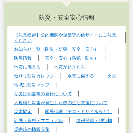
防災・安全安心情報
【注意喚起】公的機関や企業等の偽サイトにご注意
ください
お知らせ一覧（防災・防犯、安全・安心）
防災情報
安全・安心（防犯・防火）
地震に備える
地震が起きたら
ねりま防災カレッジ
水害に備える
火災
地域別防災マップ
り災証明書等の発行について
大規模な災害が発生した際の生活支援について
災害協定
国民保護（テロ・ミサイルなど）
計画・資料・マニュアル
情報発信・刊行物
災害時の情報収集