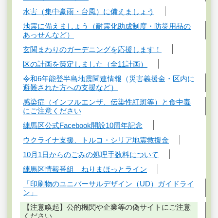
水害（集中豪雨・台風）に備えましょう
地震に備えましょう（耐震化助成制度・防災用品の
あっせんなど）
玄関まわりのガーデニングを応援します！
区の計画を策定しました（全11計画）
令和6年能登半島地震関連情報（災害義援金・区内に
避難された方への支援など）
感染症（インフルエンザ、伝染性紅斑等）と食中毒
にご注意ください
練馬区公式Facebook開設10周年記念
ウクライナ支援、トルコ・シリア地震救援金
10月1日からのごみの処理手数料について
練馬区情報番組 ねりまほっとライン
「印刷物のユニバーサルデザイン（UD）ガイドライ
ン」
【注意喚起】公的機関や企業等の偽サイトにご注意
ください