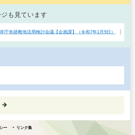
ージも見ています
神井庁舎跡敷地活用検討会議【企画課】（令和7年1月9日）
シー
リンク集