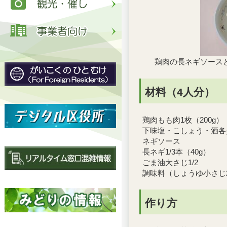
鶏肉の長ネギソース
材料（4人分）
鶏肉もも肉1枚（200g）
下味塩・こしょう・酒各
ネギソース
長ネギ1/3本（40g）
ごま油大さじ1/2
調味料（しょうゆ小さじ
作り方