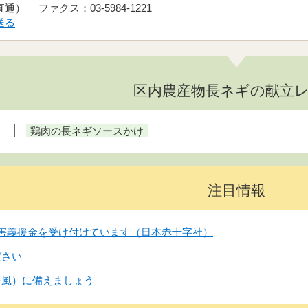
（直通） ファクス：03-5984-1221
送る
区内農産物長ネギの献立
鶏肉の長ネギソースかけ
注目情報
害義援金を受け付けています（日本赤十字社）
ださい
台風）に備えましょう