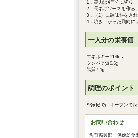
1．鶏肉は4等分に切り
2．長ネギソースを作る
3．（2）に調味料を入
4．焼き上がった鶏肉に
一人分の栄養価
エネルギー114kcal
タンパク質8.6g
脂質7.4g
調理のポイント
※家庭ではオーブンで焼
お問い合わせ
教育振興部 保健給