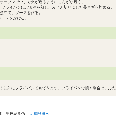
、オーブンで中まで火が通るようにこんがり焼く。
。フライパンにごま油を熱し、みじん切りにした長ネギを炒める。
れ煮立て、ソースを作る。
ソースをかける。
く以外にフライパンでもできます。フライパンで焼く場合は、ふた
食課 学校給食係
組織詳細へ