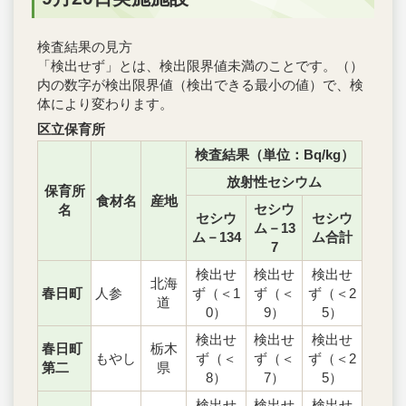
検査結果の見方
「検出せず」とは、検出限界値未満のことです。（）
内の数字が検出限界値（検出できる最小の値）で、検
体により変わります。
区立保育所
検査結果（単位：Bq/kg）
放射性セシウム
保育所
食材名
産地
セシウ
名
セシウ
セシウ
ム－13
ム－134
ム合計
7
検出せ
検出せ
検出せ
北海
春日町
人参
ず（＜1
ず（＜
ず（＜2
道
0）
9）
5）
検出せ
検出せ
検出せ
春日町
栃木
もやし
ず（＜
ず（＜
ず（＜2
第二
県
8）
7）
5）
検出せ
検出せ
検出せ