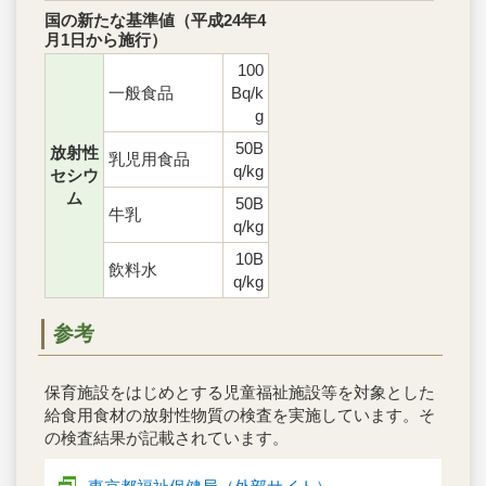
国の新たな基準値（平成24年4
月1日から施行）
100
一般食品
Bq/k
g
50B
放射性
乳児用食品
q/kg
セシウ
ム
50B
牛乳
q/kg
10B
飲料水
q/kg
参考
保育施設をはじめとする児童福祉施設等を対象とした
給食用食材の放射性物質の検査を実施しています。そ
の検査結果が記載されています。