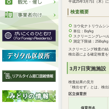
平成25年3月7日（木
検査概要
ヨウ化ナトリウムシ
単位：Bq/kg
スクリーニングレべル：5
測定下限値：25Bq/kg
スクリーニング検査の結果
検出器による確定検査を
3月7日実施施設
検査結果の見方
「検出せず」とは、検出
区立保育所
保育所名