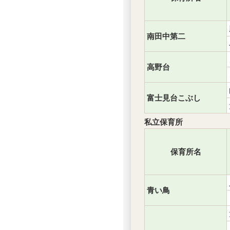
南田中第二
高野台
富士見台こぶし
私立保育所
保育所名
青い鳥