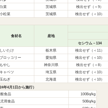
白菜
茨城県
検出せず（＜9）
小松菜
茨城県
検出せず（＜10）
食材名
産地
セシウム－134
しいたけ
栃木県
検出せず（＜11）
ブロッコリー
愛知県
検出せず（＜10）
もやし
神奈川県
検出せず（＜8）
キャベツ
埼玉県
検出せず（＜10）
玉ねぎ
北海道
検出せず（＜10）
4年4月1日から施行）
一般食品
100Bq/kg
乳児用食品
50Bq/kg