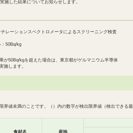
）に実施した結果についてお知らせします。
ンチレーションスペクトロメータによるスクリーニング検査
0Bq/kg
が50Bq/kgを超えた場合は、東京都がゲルマニウム半導体
実施します。
限界値未満のことです。（）内の数字が検出限界値（検出できる最
食材名
産地