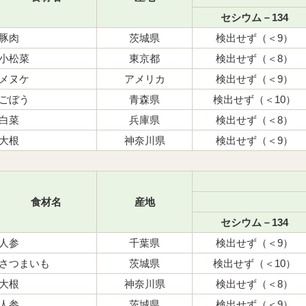
セシウム－134
豚肉
茨城県
検出せず（＜9）
小松菜
東京都
検出せず（＜8）
メヌケ
アメリカ
検出せず（＜9）
ごぼう
青森県
検出せず（＜10）
白菜
兵庫県
検出せず（＜8）
大根
神奈川県
検出せず（＜9）
食材名
産地
セシウム－134
人参
千葉県
検出せず（＜9）
さつまいも
茨城県
検出せず（＜10）
大根
神奈川県
検出せず（＜8）
人参
茨城県
検出せず（＜9）