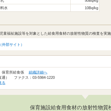
牛乳
50Bq/kg
飲料水
10Bq/kg
児童福祉施設等を対象とした給食用食材の放射性物質の検査を実施
（外部サイト）
課 保育所給食係
組織詳細へ
（直通） ファクス：03-5984-1220
送る
保育施設給食用食材の放射性物質