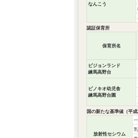
なんこう
認証保育所
保育所名
ピジョンランド
練馬高野台
ピノキオ幼児舎
練馬高野台園
国の新たな基準値（平成2
放射性セシウム