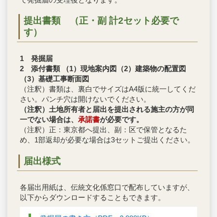
提出書類
（正・副 計2セット必要で
す）
1 発掘届
2 添付書類 （1）現地案内図（2）建築物の配置図
（3）基礎工事断面図
（注釈）書類は、裏白でサイズはA4版に統一してくだ
さい。パンチ穴は開けないでください。
（注釈）土地所有者と届出を提出される施主の方が同
一でない場合は、
承諾書
が必要です。
（注釈）正：東京都へ提出、副：区で保管となるた
め、1部返却が必要な場合は3セットご提出ください。
届出様式
各届出用紙は、伝統文化係窓口で配布していますが、
以下からダウンロードすることもできます。