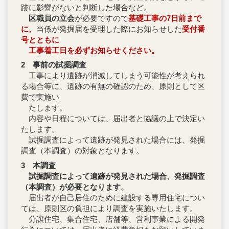
跡に影響がないと判断した場合など。
区職員の立会
が必要ですので
基礎工事の7日前まで
に、
当係が発掘届を受理した際にお知らせした
受付番
号とともに
工事着工日を必ずお知らせください。
2 事前の試掘調査
工事により遺跡が消滅してしまう可能性が考えられ
る場合等に、遺跡の有無の確認のため、原則として区
費で実施い
たします。
内容や日程については、届出者と協議の上で決定い
たします。
試掘調査によって遺跡が発見された場合には、発掘
調査（本調査）の対象となります。
3 本調査
試掘調査によって遺跡が発見された場合、発掘調査
（本調査）が必要となります。
届出者が自己居住のために建設する専用住宅につい
ては、原則区の負担により調査を実施いたします。
分譲住宅、集合住宅、店舗等、営利事業による開発