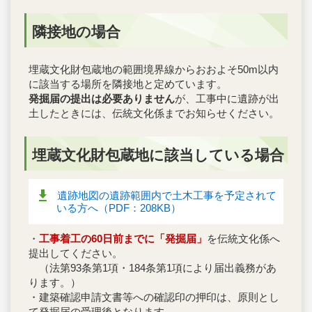
隣接地の場合
埋蔵文化財包蔵地の範囲境界線からおおよそ50m以内
に該当する場所を隣接地と定めています。
発掘届の提出は必要ありません
が、工事中に遺跡が出
土したときには、伝統文化係までお知らせください。
埋蔵文化財包蔵地に該当している場合
遺跡地図の遺跡範囲内で土木工事を予定されて
いる方へ（PDF：208KB）
・
工事着工の60日前までに
「発掘届」
を伝統文化係へ
提出してください。
（法第93条第1項・184条第1項により届出義務があ
ります。）
・建築確認申請文書等への確認印の押印は、原則とし
て発掘届の受理後となります。