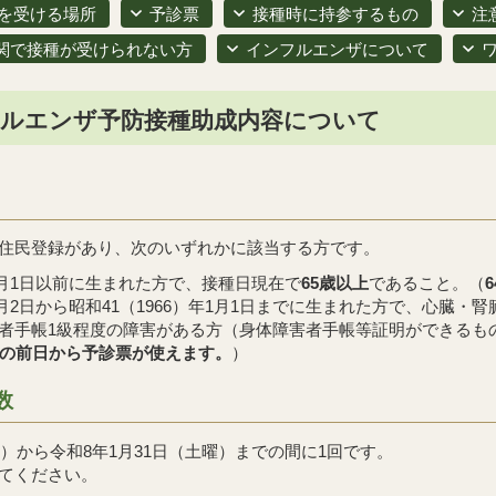
を受ける場所
予診票
接種時に持参するもの
注
関で接種が受けられない方
インフルエンザについて
フルエンザ予防接種助成内容について
住民登録があり、次のいずれかに該当する方です。
年1月1日以前に生まれた方で、接種日現在で
65歳以上
であること。（
年1月2日から昭和41（1966）年1月1日までに生まれた方で、心
者手帳1級程度の障害がある方（身体障害者手帳等証明ができるも
日の前日から予診票が使えます。
）
数
）から令和8年1月31日（土曜）までの間に1回です。
てください。