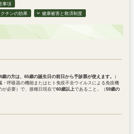
意事項
ワクチンの効果
健康被害と救済制度
64歳の方は、65歳の誕生日の前日から予診票が使えます。
）
臓・腎臓・呼吸器の機能またはヒト免疫不全ウイルスによる免疫機
のが必要）で、接種日現在で
60歳以上
であること。（
59歳の