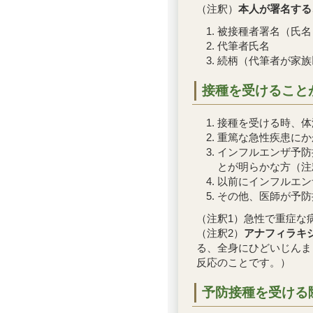
（注釈）
本人が署名する
被接種者署名（氏名
代筆者氏名
続柄（代筆者が家族
接種を受けること
接種を受ける時、体温
重篤な急性疾患にか
インフルエンザ予防
とが明らかな方（注
以前にインフルエン
その他、医師が予防
（注釈1）急性で重症な
（注釈2）
アナフィラキ
る、全身にひどいじんま
反応のことです。）
予防接種を受ける