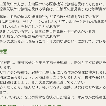
に通院中の方は、主治医のいる医療機関で接種を受けてください。
療機関以外で接種を受ける場合は、主治医の意見書または診断書が
臓病、血液の病気や発育障害などで治療や指導を受けている方
日以内に発熱、発しん、じんましんなどアレルギーと思われる異常
（けいれん）を起こしたことがある方
診断されている方、近親者に先天性免疫不全症の人がいる方
ぜん息などの呼吸器系の病気のある方
チンの成分または食品（ニワトリの肉や卵など）に対して、アレル
注意
分間程度は、接種お受けた場所で様子を観察し、医師とすぐに連絡
ります。
ザワクチン接種後、24時間は副反応による体調の変化に注意しま
清潔に保ちましょう。入浴は差し支えありませんが、接種を受けた
動は避けましょう。また大量の飲酒は避けてください。
赤くなったり、痛んだり、軽いだるさ、発熱、さむけなどを覚える
ます。
け（けいれん）などの異常な症状が出た場合は、すみやかに接種医