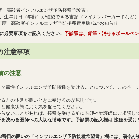
度 高齢者インフルエンザ予防接種予診票」
、生年月日（年齢）が確認できる書類（マイナンバーカードなど）
年度 高齢者インフルエンザ予防接種費用助成のお知らせ」
に必要事項をご記入ください。
予診票は、鉛筆・消せるボールペン
の注意事項
前の注意
た季節性インフルエンザ予防接種を受けることについて、このペー
ける方の体調が良いときに受けるのが原則です。
など健康状態によく気を配ってください。
からないことがあれば、接種を受ける前に医師や看護師にご相談し
否を決める医師への大切な情報です。予診票の記入欄は 接種を受け
2番目の囲いの「インフルエンザ予防接種希望書」欄には、署名が