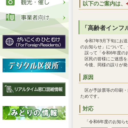
以下のご案内は、
「高齢者インフ
令和7年9月下旬にお送
のお知らせ」について、
誤って「令和6年度の
区民の皆様にご迷惑を
今後、同様の誤りが発
原因
区が予診票等の印刷・封
ためです。
対応
「令和6年度のお知らせ