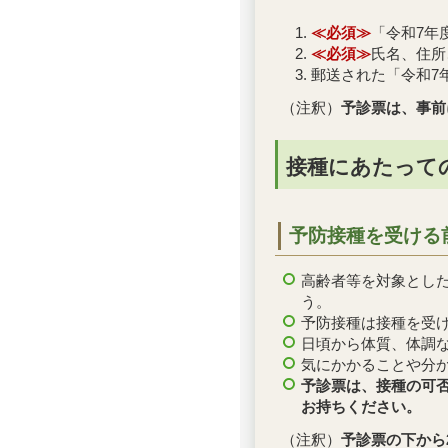
≪必須≫
「令和7年
≪必須≫
氏名、住所
郵送された「令和7
（注釈）
予診票は、事前
接種にあたって
予防接種を受ける
高齢者等を対象とし
う。
予防接種は接種を受
日頃から体質、体調
気にかかることや分
予診票は、接種の可
お持ちください。
（注釈）
予診票の下から