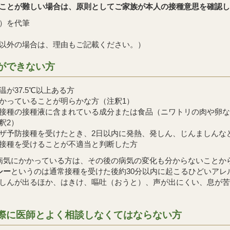
ことが難しい場合は、原則としてご家族が本人の接種意思を確認し、
）を代筆
以外の場合は、理由もご記載ください。）
ができない方
が37.5℃以上ある方
かっていることが明らかな方（注釈1）
接種の接種液に含まれている成分または食品（ニワトリの肉や卵
釈2）
ザ予防接種を受けたとき、2日以内に発熱、発しん、じんましんな
接種を受けることが不適当と判断した方
病気にかかっている方は、その後の病気の変化も分からないことか
シー
というのは通常接種を受けた後約30分以内に起こるひどいア
しんが出るほか、はきけ、嘔吐（おうと）、声が出にくい、息が苦
際に医師とよく相談しなくてはならない方