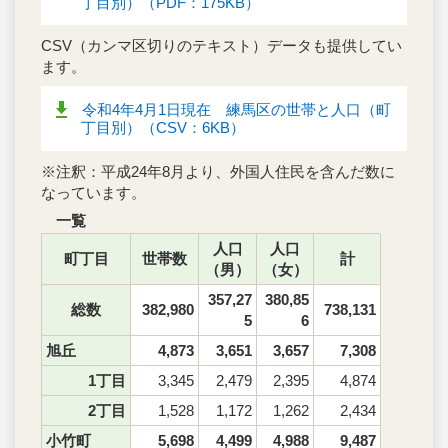
丁目別）（PDF：175KB）
CSV（カンマ区切りのテキスト）データも提供してい
ます。
令和4年4月1日現在 練馬区の世帯と人口（町
丁目別）（CSV：6KB）
※注釈：平成24年8月より、外国人住民を含んだ数に
なっています。
一覧
人口
人口
町丁目
世帯数
計
（男）
（女）
357,27
380,85
総数
382,980
738,131
5
6
旭丘
4,873
3,651
3,657
7,308
1丁目
3,345
2,479
2,395
4,874
2丁目
1,528
1,172
1,262
2,434
小竹町
5,698
4,499
4,988
9,487