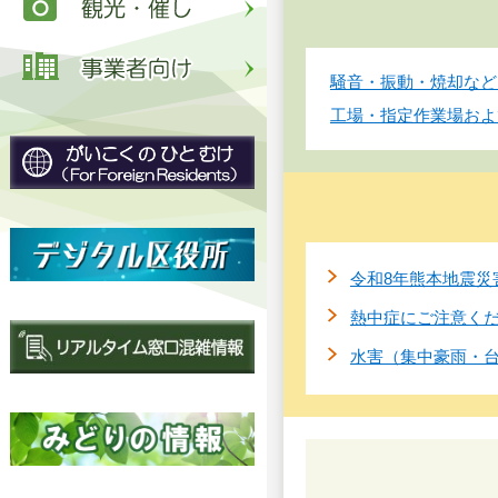
騒音・振動・焼却など
工場・指定作業場およ
令和8年熊本地震災
熱中症にご注意く
水害（集中豪雨・