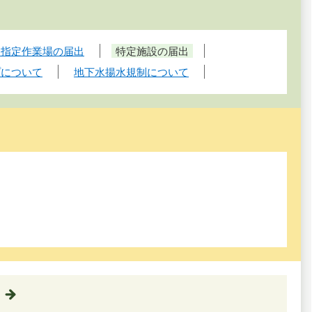
・指定作業場の届出
特定施設の届出
プについて
地下水揚水規制について