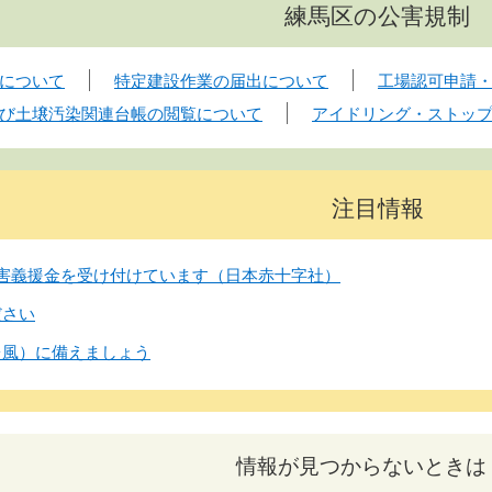
練馬区の公害規制
について
特定建設作業の届出について
工場認可申請
び土壌汚染関連台帳の閲覧について
アイドリング・ストッ
注目情報
害義援金を受け付けています（日本赤十字社）
ださい
台風）に備えましょう
情報が見つからないときは