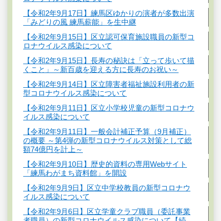
【令和2年9月17日】練馬区ゆかりの演者が多数出演
「みどりの風 練馬薪能」を生中継
【令和2年9月15日】区立認可保育施設職員の新型コ
ロナウイルス感染について
【令和2年9月15日】長寿の秘訣は「立って歩いて描
くこと」～新百歳を迎える方に長寿のお祝い～
【令和2年9月14日】区立障害者福祉施設利用者の新
型コロナウイルス感染について
【令和2年9月11日】区立小学校児童の新型コロナウ
イルス感染について
【令和2年9月11日】一般会計補正予算（9月補正）
の概要 ～第4弾の新型コロナウイルス対策として総
額74億円を計上～
【令和2年9月10日】歴史的資料の専用Webサイト
「練馬わがまち資料館」を開設
【令和2年9月9日】区立中学校教員の新型コロナウ
イルス感染について
【令和2年9月6日】区立学童クラブ職員（委託事業
者職員）の新型コロナウイルス感染について【続