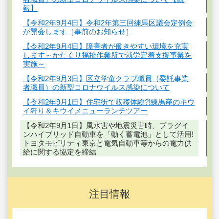
報】
【令和2年9月4日】令和2年第三回練馬区議会定例会
が開会します［事前のお知らせ］
【令和2年9月4日】障害者が働きやすい環境を充実
します～かたくり福祉作業所で就労定着支援事業を
実施～
【令和2年9月3日】区立学童クラブ職員（委託事業
者職員）の新型コロナウイルス感染について
【令和2年9月1日】住宅街で収穫体験?!練馬産のキウ
イ狩り＆キウイメニューランチツアー
【令和2年9月1日】風水害や地震災害時、プラグイ
ンハイブリッド自動車を「動く蓄電池」として活用!
トヨタモビリティ東京と電気自動車等からの電力供
給に関する協定を締結
注目情報