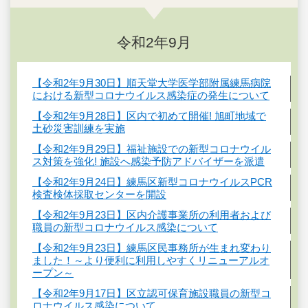
令和2年9月
【令和2年9月30日】順天堂大学医学部附属練馬病院
における新型コロナウイルス感染症の発生について
【令和2年9月28日】区内で初めて開催! 旭町地域で
土砂災害訓練を実施
【令和2年9月29日】福祉施設での新型コロナウイル
ス対策を強化! 施設へ感染予防アドバイザーを派遣
【令和2年9月24日】練馬区新型コロナウイルスPCR
検査検体採取センターを開設
【令和2年9月23日】区内介護事業所の利用者および
職員の新型コロナウイルス感染について
【令和2年9月23日】練馬区民事務所が生まれ変わり
ました！～より便利に利用しやすくリニューアルオ
ープン～
【令和2年9月17日】区立認可保育施設職員の新型コ
ロナウイルス感染について