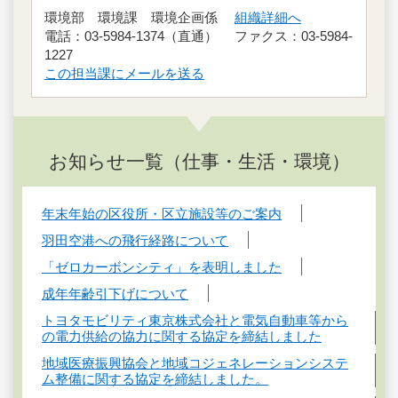
環境部 環境課 環境企画係
組織詳細へ
電話：03-5984-1374（直通） ファクス：03-5984-
1227
この担当課にメールを送る
お知らせ一覧（仕事・生活・環境）
年末年始の区役所・区立施設等のご案内
羽田空港への飛行経路について
「ゼロカーボンシティ」を表明しました
成年年齢引下げについて
トヨタモビリティ東京株式会社と電気自動車等から
の電力供給の協力に関する協定を締結しました
地域医療振興協会と地域コジェネレーションシステ
ム整備に関する協定を締結しました。