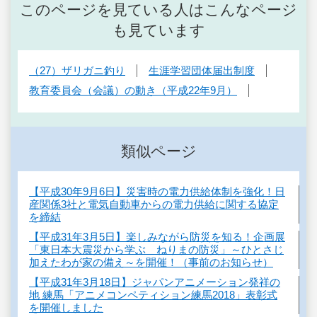
このページを見ている人はこんなページ
も見ています
（27）ザリガニ釣り
生涯学習団体届出制度
教育委員会（会議）の動き（平成22年9月）
類似ページ
【平成30年9月6日】災害時の電力供給体制を強化！日
産関係3社と電気自動車からの電力供給に関する協定
を締結
【平成31年3月5日】楽しみながら防災を知る！企画展
「東日本大震災から学ぶ ねりまの防災」～ひとさじ
加えたわが家の備え～を開催！（事前のお知らせ）
【平成31年3月18日】ジャパンアニメーション発祥の
地 練馬「アニメコンペティション練馬2018」表彰式
を開催しました