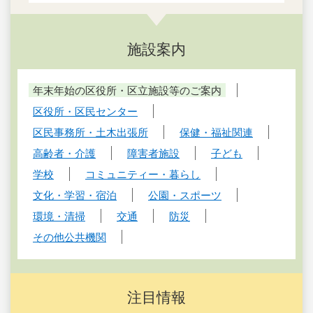
施設案内
年末年始の区役所・区立施設等のご案内
区役所・区民センター
区民事務所・土木出張所
保健・福祉関連
高齢者・介護
障害者施設
子ども
学校
コミュニティー・暮らし
文化・学習・宿泊
公園・スポーツ
環境・清掃
交通
防災
その他公共機関
注目情報