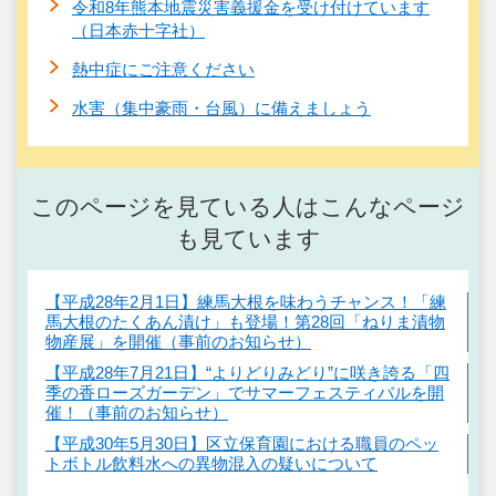
令和8年熊本地震災害義援金を受け付けています
（日本赤十字社）
熱中症にご注意ください
水害（集中豪雨・台風）に備えましょう
このページを見ている人はこんなページ
も見ています
【平成28年2月1日】練馬大根を味わうチャンス！「練
馬大根のたくあん漬け」も登場！第28回「ねりま漬物
物産展」を開催（事前のお知らせ）
【平成28年7月21日】“よりどりみどり”に咲き誇る「四
季の香ローズガーデン」でサマーフェスティバルを開
催！（事前のお知らせ）
【平成30年5月30日】区立保育園における職員のペッ
トボトル飲料水への異物混入の疑いについて