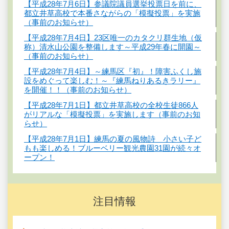
【平成28年7月6日】参議院議員選挙投票日を前に、
都立井草高校で本番さながらの「模擬投票」を実施
（事前のお知らせ）
【平成28年7月4日】23区唯一のカタクリ群生地（仮
称）清水山公園を整備します～平成29年春に開園～
（事前のお知らせ）
【平成28年7月4日】～練馬区『初』！障害ふくし施
設をめぐって楽しむ！～『練馬ねりあるきラリー』
を開催！！（事前のお知らせ）
【平成28年7月1日】都立井草高校の全校生徒866人
がリアルな「模擬投票」を実施します（事前のお知
らせ）
【平成28年7月1日】練馬の夏の風物詩 小さい子ど
もも楽しめる！ブルーベリー観光農園31園が続々オ
ープン！
注目情報