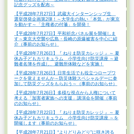
記念グッズを配布～
【平成28年7月27日】武蔵大インターンシップ生
選挙啓発企画第2弾！～大学生の熱い「本気」が東京
を動かす～「主権者の付箋」を開発！
【平成28年7月27日】平和祈念パネル展を開催しま
す～東京大空襲や広島・長崎の原爆被害を中心に紹
介（事前のお知らせ）
【平成28年7月26日】『 ねりま防災カレッジ 』～ 夏
休み子どもカリキュラム 小学生向け防災講座 ～避
難者名簿を作成し、避難所体験などを実施！
【平成28年7月26日】日常生活でも役立つロープワ
ークを覚えませんか～防災体験スペシャルデーに参
加して防災グッズをもらおう～（事前のお知らせ）
【平成28年7月26日】多様な視点から人権について
考える「加害者家族への支援」講演会を開催（事前
のお知らせ）
【平成28年7月22日】『 ねりま防災カレッジ 』～ 夏
休み子どもカリキュラム 小学生向け防災講座 ～を
開催します（事前のお知らせ）
【平成28年7月21日】“よりどりみどり”に咲き誇る