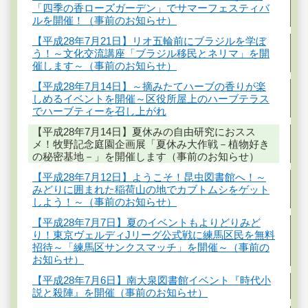
「四季の香ローズガーデン」でサマーフェスティバ
ルを開催！（事前のお知らせ）
【平成28年7月21日】リオ五輪前にブラジルを学ぼ
う！～文化交流講座「ブラジル移民とネリマ」を開
催します～（事前のお知らせ）
【平成28年7月14日】～摘みたてハーブの香りが楽
しめるイベントを開催～区役所屋上のハーブテラス
でハーブティーを召し上がれ
【平成28年7月14日】夏休みの自由研究におスス
メ！牧野記念庭園企画展「夏休み大作戦－植物好き
の秘密基地－」を開催します（事前のお知らせ）
【平成28年7月12日】ようこそ！昆虫図書館へ！～
みどりに囲まれた稲荷山の地でカブトムシをゲット
しよう！～（事前のお知らせ）
【平成28年7月7日】夏のイベントもよりどりみど
り！東京ヴェルディJリーグ公式戦に練馬区民を無料
招待～「練馬区サンクスマッチ」を開催～（事前の
お知らせ）
【平成28年7月6日】南大泉図書館イベント『時代小
説と殺陣』を開催（事前のお知らせ）