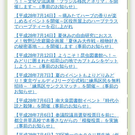
う！～文化交流講座「ブラジル移民とネリマ」を開
催します～（事前のお知らせ）
【平成28年7月14日】～摘みたてハーブの香りが楽
しめるイベントを開催～区役所屋上のハーブテラス
でハーブティーを召し上がれ
【平成28年7月14日】夏休みの自由研究におスス
メ！牧野記念庭園企画展「夏休み大作戦－植物好き
の秘密基地－」を開催します（事前のお知らせ）
【平成28年7月12日】ようこそ！昆虫図書館へ！～
みどりに囲まれた稲荷山の地でカブトムシをゲット
しよう！～（事前のお知らせ）
【平成28年7月7日】夏のイベントもよりどりみど
り！東京ヴェルディJリーグ公式戦に練馬区民を無料
招待～「練馬区サンクスマッチ」を開催～（事前の
お知らせ）
【平成28年7月6日】南大泉図書館イベント『時代小
説と殺陣』を開催（事前のお知らせ）
【平成28年7月6日】参議院議員選挙投票日を前に、
都立井草高校で本番さながらの「模擬投票」を実施
（事前のお知らせ）
【平成28年7月4日】23区唯一のカタクリ群生地（仮