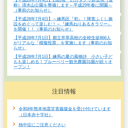
称）清水山公園を整備します～平成29年春に開園～
（事前のお知らせ）
【平成28年7月4日】～練馬区『初』！障害ふくし施
設をめぐって楽しむ！～『練馬ねりあるきラリー』
を開催！！（事前のお知らせ）
【平成28年7月1日】都立井草高校の全校生徒866人
がリアルな「模擬投票」を実施します（事前のお知
らせ）
【平成28年7月1日】練馬の夏の風物詩 小さい子ど
もも楽しめる！ブルーベリー観光農園31園が続々オ
ープン！
注目情報
令和8年熊本地震災害義援金を受け付けています
（日本赤十字社）
熱中症にご注意ください