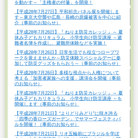
を動かす～「主権者の付箋」を開発！
【平成28年7月27日】平和祈念パネル展を開催しま
す～東京大空襲や広島・長崎の原爆被害を中心に紹
介（事前のお知らせ）
【平成28年7月26日】『 ねりま防災カレッジ 』～ 夏
休み子どもカリキュラム 小学生向け防災講座 ～避
難者名簿を作成し、避難所体験などを実施！
【平成28年7月26日】日常生活でも役立つロープワ
ークを覚えませんか～防災体験スペシャルデーに参
加して防災グッズをもらおう～（事前のお知らせ）
【平成28年7月26日】多様な視点から人権について
考える「加害者家族への支援」講演会を開催（事前
のお知らせ）
【平成28年7月22日】『 ねりま防災カレッジ 』～ 夏
休み子どもカリキュラム 小学生向け防災講座 ～を
開催します（事前のお知らせ）
【平成28年7月21日】“よりどりみどり”に咲き誇る
「四季の香ローズガーデン」でサマーフェスティバ
ルを開催！（事前のお知らせ）
【平成28年7月21日】リオ五輪前にブラジルを学ぼ