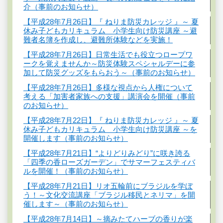
介（事前のお知らせ）
【平成28年7月26日】『 ねりま防災カレッジ 』～ 夏
休み子どもカリキュラム 小学生向け防災講座 ～避
難者名簿を作成し、避難所体験などを実施！
【平成28年7月26日】日常生活でも役立つロープワ
ークを覚えませんか～防災体験スペシャルデーに参
加して防災グッズをもらおう～（事前のお知らせ）
【平成28年7月26日】多様な視点から人権について
考える「加害者家族への支援」講演会を開催（事前
のお知らせ）
【平成28年7月22日】『 ねりま防災カレッジ 』～ 夏
休み子どもカリキュラム 小学生向け防災講座 ～を
開催します（事前のお知らせ）
【平成28年7月21日】“よりどりみどり”に咲き誇る
「四季の香ローズガーデン」でサマーフェスティバ
ルを開催！（事前のお知らせ）
【平成28年7月21日】リオ五輪前にブラジルを学ぼ
う！～文化交流講座「ブラジル移民とネリマ」を開
催します～（事前のお知らせ）
【平成28年7月14日】～摘みたてハーブの香りが楽