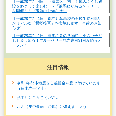
【平成28年7月4日】～練馬区『初』！障害ふくし施
設をめぐって楽しむ！～『練馬ねりあるきラリー』
を開催！！（事前のお知らせ）
【平成28年7月1日】都立井草高校の全校生徒866人
がリアルな「模擬投票」を実施します（事前のお知
らせ）
【平成28年7月1日】練馬の夏の風物詩 小さい子ど
もも楽しめる！ブルーベリー観光農園31園が続々オ
ープン！
注目情報
令和8年熊本地震災害義援金を受け付けています
（日本赤十字社）
熱中症にご注意ください
水害（集中豪雨・台風）に備えましょう