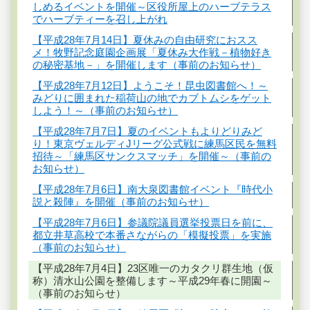
しめるイベントを開催～区役所屋上のハーブテラス
でハーブティーを召し上がれ
【平成28年7月14日】夏休みの自由研究におスス
メ！牧野記念庭園企画展「夏休み大作戦－植物好き
の秘密基地－」を開催します（事前のお知らせ）
【平成28年7月12日】ようこそ！昆虫図書館へ！～
みどりに囲まれた稲荷山の地でカブトムシをゲット
しよう！～（事前のお知らせ）
【平成28年7月7日】夏のイベントもよりどりみど
り！東京ヴェルディJリーグ公式戦に練馬区民を無料
招待～「練馬区サンクスマッチ」を開催～（事前の
お知らせ）
【平成28年7月6日】南大泉図書館イベント『時代小
説と殺陣』を開催（事前のお知らせ）
【平成28年7月6日】参議院議員選挙投票日を前に、
都立井草高校で本番さながらの「模擬投票」を実施
（事前のお知らせ）
【平成28年7月4日】23区唯一のカタクリ群生地（仮
称）清水山公園を整備します～平成29年春に開園～
（事前のお知らせ）