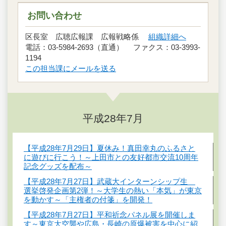
お問い合わせ
区長室 広聴広報課 広報戦略係
組織詳細へ
電話：03-5984-2693（直通） ファクス：03-3993-
1194
この担当課にメールを送る
平成28年7月
【平成28年7月29日】夏休み！真田幸丸のふるさと
に遊びに行こう！～上田市との友好都市交流10周年
記念グッズを配布～
【平成28年7月27日】武蔵大インターンシップ生
選挙啓発企画第2弾！～大学生の熱い「本気」が東京
を動かす～「主権者の付箋」を開発！
【平成28年7月27日】平和祈念パネル展を開催しま
す～東京大空襲や広島・長崎の原爆被害を中心に紹