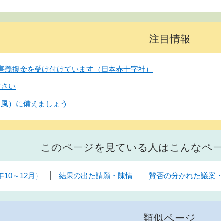
注目情報
害義援金を受け付けています（日本赤十字社）
ださい
台風）に備えましょう
このページを見ている人はこんなペ
10～12月）
結果の出た請願・陳情
賛否の分かれた議案
類似ページ