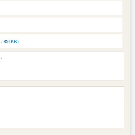
891KB）
す。