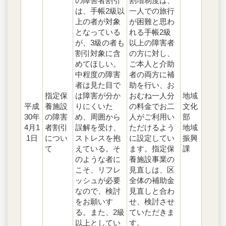
の障害者割引
割増制度は、
は、手帳2級以
一人での旅行
上の者が対象
が困難と思わ
となっている
れる手帳2級
が、3級の者も
以上の障害者
割引対象に含
の方に対し、
めてほしい。
ご本人と介助
中程度の障害
者の両方に補
者は見た目で
助を行い、お
指定保
は障害が分か
おむね一人分
地域
平成
養施設
りにくいた
の料金でお二
文化
30年
の障害
め、周囲から
人がご利用い
部
4月1
者割引
誤解を受け、
ただけるよう
地域
1日
につい
ストレスを抱
に設定してい
振興
て
えている。そ
ます。指定保
課
のような者に
養施設事業の
こそ、リフレ
見直しは、区
ッシュが必要
全体の補助金
なので、検討
見直しと合わ
をお願いす
せ、検討させ
る。また、2級
ていただきま
以上としてい
す。