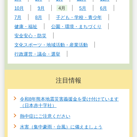
10月
9月
4月
5月
6月
7月
8月
子ども・学校・青少年
健康・福祉
公園・環境・まちづくり
安全安心・防災
文化スポーツ・地域活動・産業活動
行政運営・議会・選挙
注目情報
令和8年熊本地震災害義援金を受け付けています
（日本赤十字社）
熱中症にご注意ください
水害（集中豪雨・台風）に備えましょう