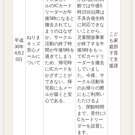
ルのICカード
館では午後5
リーダーが午
時15分以降は
後5時になると
不具合発生時
撤去されてし
に対応できな
まうのはなぜ
いことから、
こど
ねりま
か。サークル
児童開放事業
平成
も家
キッズ
活動の終了時
が終了する午
30年
庭部
安心メ
間が午後5時を
後5時をもっ
4月2
子育
ールに
過ぎてしまう
てICカードリ
0日
て支
ついて
ため、帰宅時
ーダーを撤去
援課
にICカードを
していまし
かざすことが
た。今後、サ
できない。帰
ークル活動等
宅前にもメー
のお帰りの際
ルが届くと安
にもご利用い
心である。
ただけるよ
う、閉館時間
まで、受付にI
Cカードリー
ダーを設置し
ます。