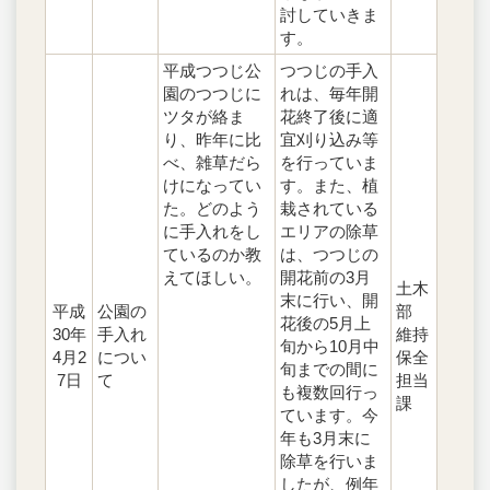
討していきま
す。
平成つつじ公
つつじの手入
園のつつじに
れは、毎年開
ツタが絡ま
花終了後に適
り、昨年に比
宜刈り込み等
べ、雑草だら
を行っていま
けになってい
す。また、植
た。どのよう
栽されている
に手入れをし
エリアの除草
ているのか教
は、つつじの
えてほしい。
開花前の3月
土木
末に行い、開
平成
公園の
部
花後の5月上
30年
手入れ
維持
旬から10月中
4月2
につい
保全
旬までの間に
7日
て
担当
も複数回行っ
課
ています。今
年も3月末に
除草を行いま
したが、例年