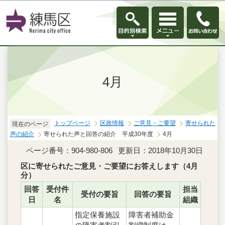
このページの本文へ移動
4月
トップページ
区政情報
ご意見・ご要望
寄せられた
現在のページ
声の紹介
寄せられた声と回答の紹介 平成30年度
4月
ページ番号：904-980-806
更新日：2018年10月30日
区に寄せられたご意見・ご要望にお答えします（4月
分）
回答
受付件
担当
受付の要旨
回答の要旨
日
名
組織
指定保養施設
障害者補助金