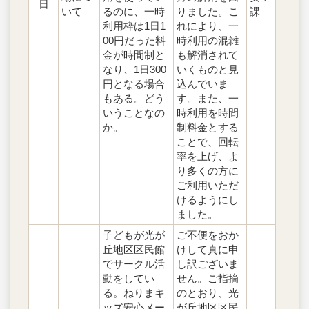
日
いて
るのに、一時
りました。こ
課
利用枠は1日1
れにより、一
00円だった料
時利用の混雑
金が時間制と
も解消されて
なり、1日300
いくものと見
円となる場合
込んでいま
もある。どう
す。また、一
いうことなの
時利用を時間
か。
制料金とする
ことで、回転
率を上げ、よ
り多くの方に
ご利用いただ
けるようにし
ました。
子どもが光が
ご不便をおか
丘地区区民館
けして真に申
でサークル活
し訳ございま
動をしてい
せん。ご指摘
る。ねりまキ
のとおり、光
ッズ安心メー
が丘地区区民