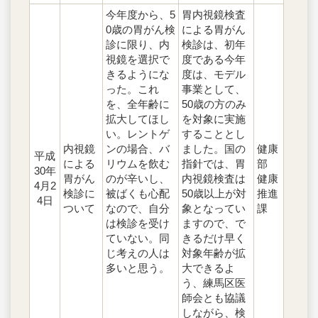
今年度から、5
胃内視鏡検査
0歳の胃がん検
による胃がん
診に限り、内
検診は、初年
視鏡を選択で
度である今年
きるようにな
度は、モデル
った。これ
事業として、
を、全年齢に
50歳の方のみ
拡大してほし
を対象に実施
い。レントゲ
することとし
内視鏡
ンの場合、バ
ました。国の
健康
平成
による
リウムを飲む
指針では、胃
部
30年
胃がん
のが辛いし、
内視鏡検査は
健康
4月2
検診に
被ばくも心配
50歳以上が対
推進
4日
ついて
なので、自分
象となってい
課
は検診を受け
ますので、で
ていない。同
きるだけ早く
じ考えの人は
対象年齢が拡
多いと思う。
大できるよ
う、練馬区医
師会とも協議
しながら、検