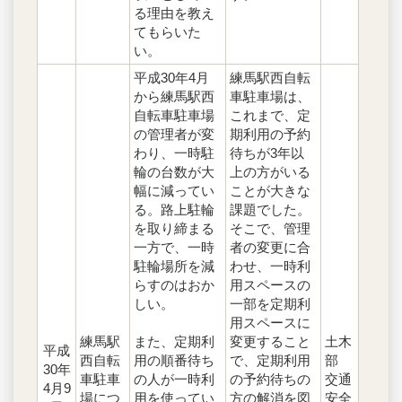
る理由を教え
てもらいた
い。
平成30年4月
練馬駅西自転
から練馬駅西
車駐車場は、
自転車駐車場
これまで、定
の管理者が変
期利用の予約
わり、一時駐
待ちが3年以
輪の台数が大
上の方がいる
幅に減ってい
ことが大きな
る。路上駐輪
課題でした。
を取り締まる
そこで、管理
一方で、一時
者の変更に合
駐輪場所を減
わせ、一時利
らすのはおか
用スペースの
しい。
一部を定期利
用スペースに
練馬駅
また、定期利
変更すること
土木
平成
西自転
用の順番待ち
で、定期利用
部
30年
車駐車
の人が一時利
の予約待ちの
交通
4月9
場につ
用を使ってい
方の解消を図
安全