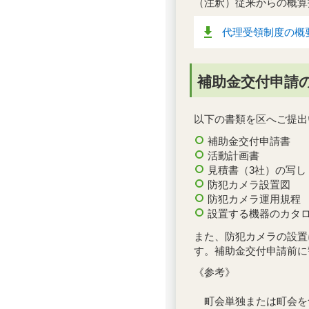
（注釈）従来からの概算
代理受領制度の概要
補助金交付申請
以下の書類を区へご提出
補助金交付申請書
活動計画書
見積書（3社）の写し
防犯カメラ設置図
防犯カメラ運用規程
設置する機器のカタ
また、防犯カメラの設置
す。補助金交付申請前に
《参考》
町会単独または町会を