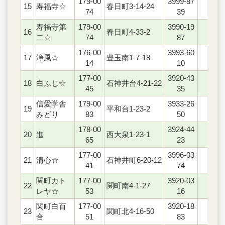
179-00
3999-87
15
寿福寺☆
春日町3-14-24
○
74
39
寿福寺第
179-00
3990-19
16
春日町4-33-2
○
二☆
74
87
176-00
3993-60
17
浄風☆
豊玉南1-7-18
○
14
10
177-00
3920-43
18
白ふじ☆
石神井台4-21-22
○
45
35
信愛学舎
179-00
3933-26
19
平和台1-23-2
○
みどり
83
50
178-00
3924-44
20
進
西大泉1-23-1
○
65
23
177-00
3996-03
21
清心☆
石神井町6-20-12
‐
41
74
関町カト
177-00
3920-03
22
関町南4-1-27
○
レヤ☆
53
16
関町白百
177-00
3920-18
23
関町北4-16-50
○
合
51
83