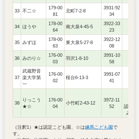
179-00
3931-92
33
不二☆
北町7-2-8
○
81
34
178-00
3922-33
34
ほうや
南大泉4-45-5
‐
64
23
178-00
3922-12
35
みずほ
東大泉5-27-8
○
63
08
176-00
3991-10
36
みのり☆
羽沢1-8-10
○
03
58
武蔵野音
176-00
3991-07
37
楽大学第
桜台6-13-3
○
02
41
一
○
りっこう
176-00
3972-11
（2号
38
小竹町2-43-12
★☆
04
52
認定の
み）
（注釈1）★は認定こども園、☆は
練馬こども園
で
す。