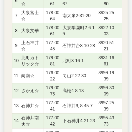
6
○
☆
61
67
80
大泉富士
178-00
3925-25
7
南大泉2-31-20
○
☆
64
25
178-00
大泉学園町2-6-1
3922-10
8
大泉文華
○
61
9
03
上石神井
177-00
3920-51
9
石神井台8-10-28
○
☆
45
21
北町カト
179-00
3931-16
10
北町3-16-1
○
リック☆
81
61
176-00
3999-19
11
向南☆
向山2-22-30
○
22
39
179-00
3999-30
12
さかえ☆
高松4-8-13
○
75
09
177-00
3997-25
13
石神井☆
石神井町8-45-7
‐
41
39
石神井南
177-00
3995-43
14
下石神井4-21-23
○
★☆
42
73