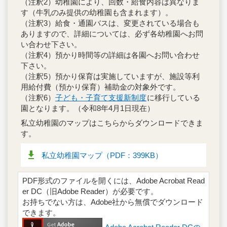
（注釈2）幼稚園により、回数・給食内容は異なりま
す（牛乳のみ提供の幼稚園も含まれます）。
（注釈3）給食・通園バスは、変更されている場合も
ありますので、詳細については、必ず各幼稚園へお問
い合わせ下さい。
（注釈4）預かり時間等の詳細は各園へお問い合わせ
下さい。
（注釈5）預かり保育は実施していますが、施設等利
用給付費（預かり保育）補助金の対象外です。
（注釈6）
子ども・子育て支援新制度
に移行している
園となります。（令和8年4月1日現在）
私立幼稚園のマップはこちらからダウンロードできま
す。
私立幼稚園マップ（PDF：399KB）
PDF形式のファイルを開くには、Adobe Acrobat Read
er DC（旧Adobe Reader）が必要です。
お持ちでない方は、Adobe社から無償でダウンロード
できます。