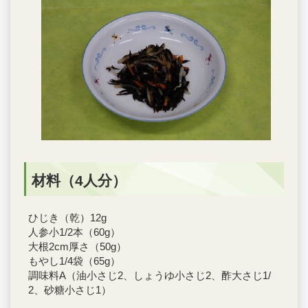
材料（4人分）
ひじき（乾）12g
人参小1/2本（60g）
大根2cm厚さ（50g）
もやし1/4袋（65g）
調味料A（油小さじ2、しょうゆ小さじ2、酢大さじ1/
2、砂糖小さじ1）