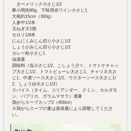
ターメリック小さじ1/2
豚小間肉80g、下味用赤ワイン小さじ1
大根約15cm（300g）
人参中1/2本
玉ねぎ大1個
セロリ1/8本
にんにくみじん切り小さじ1/2
しょうがみじん切り小さじ1/2
カレー粉小さじ1
油適量
調味料（塩小さじ1/2、こしょう少々、トマトケチャッ
プ大さじ1/2、トマトピューレ大さじ1、チャツネ大さ
じ1、中濃ソース大さじ1/2、ウスターソース大さじ1/
2、しょうゆ大さじ1/2）
スパイス（タイム、コリアンダー、クミン、カルダモ
ン、パプリカ、ガラムマサラ）適量
鶏がらスープカップ2（400ml）
※鶏がらスープの量は蒸発量により調整してくださ
い。