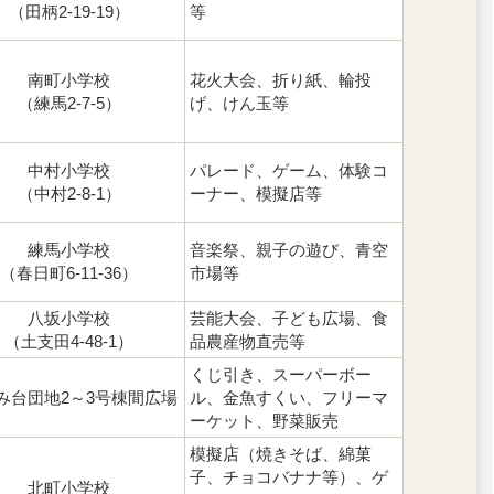
（田柄2-19-19）
等
南町小学校
花火大会、折り紙、輪投
（練馬2-7-5）
げ、けん玉等
中村小学校
パレード、ゲーム、体験コ
（中村2-8-1）
ーナー、模擬店等
練馬小学校
音楽祭、親子の遊び、青空
（春日町6-11-36）
市場等
八坂小学校
芸能大会、子ども広場、食
（土支田4-48-1）
品農産物直売等
くじ引き、スーパーボー
み台団地2～3号棟間広場
ル、金魚すくい、フリーマ
ーケット、野菜販売
模擬店（焼きそば、綿菓
子、チョコバナナ等）、ゲ
北町小学校