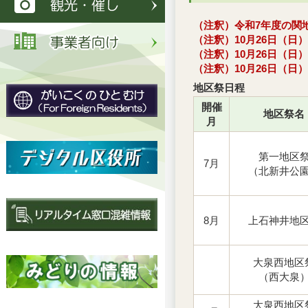
（注釈）令和7年度の関
（注釈）10月26日（
（注釈）10月26日（
（注釈）10月26日（
地区祭日程
開催
地区祭名
月
第一地区
7月
（北新井公
8月
上石神井地
大泉西地区
（西大泉
大泉西地区