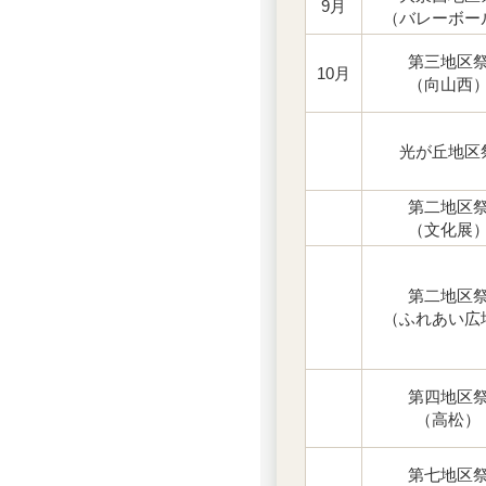
9月
（バレーボー
第三地区
10月
（向山西
光が丘地区
第二地区
（文化展
第二地区
（ふれあい広
第四地区
（高松）
第七地区