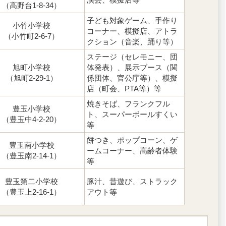
（高野台1-8-34）
子ども対象ゲーム、手作り
小竹小学校
コーナー、模擬店、アトラ
（小竹町2-6-7）
クション（音楽、踊り等）
ステージ（セレモニー、団
旭町小学校
体発表）、展示ブース（関
（旭町2-29-1）
係団体、官公庁等）、模擬
店（町会、PTA等）等
焼きそば、フランクフル
豊玉小学校
ト、スーパーボールすくい
（豊玉中4-2-20）
等
餅つき、ポップコーン、ゲ
豊玉南小学校
ームコーナー、高齢者体験
（豊玉南2-14-1）
等
豊玉第二小学校
豚汁、昔遊び、ストラック
（豊玉上2-16-1）
アウト等