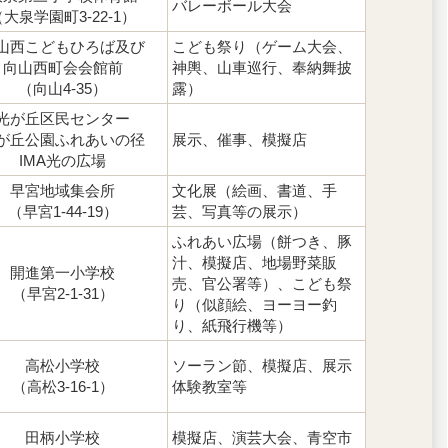
バレーボール大会
（大泉学園町3-22-1）
山西こどもひろば及び
こども祭り（ゲーム大会、
向山西町会会館前
神輿、山車巡行、奉納舞披
（向山4-35）
露）
光が丘区民センター
が丘公園ふれあいの径
展示、催事、模擬店
IMA光の広場
早宮地域集会所
文化展（絵画、書道、手
（早宮1-44-19）
芸、写真等の展示）
ふれあい広場（餅つき、豚
汁、模擬店、地場野菜販
開進第一小学校
売、官公署等）、こども祭
（早宮2-1-31）
り（似顔絵、ヨーヨー釣
り、紙飛行機等）
高松小学校
ソーラン節、模擬店、展示
（高松3-16-1）
体験教室等
田柄小学校
模擬店、演芸大会、青空市