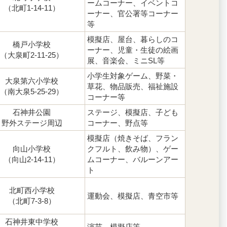
ームコーナー、イベントコ
（北町1-14-11）
ーナー、官公署等コーナー
等
模擬店、屋台、暮らしのコ
橋戸小学校
ーナー、児童・生徒の絵画
（大泉町2-11-25）
展、音楽会、ミニSL等
小学生対象ゲーム、野菜・
大泉第六小学校
草花、物品販売、福祉施設
（南大泉5-25-29）
コーナー等
石神井公園
ステージ、模擬店、子ども
野外ステージ周辺
コーナー、野点等
模擬店（焼きそば、フラン
向山小学校
クフルト、飲み物）、ゲー
（向山2-14-11）
ムコーナー、バルーンアー
ト
北町西小学校
運動会、模擬店、青空市等
（北町7-3-8）
石神井東中学校
演芸、模擬店等