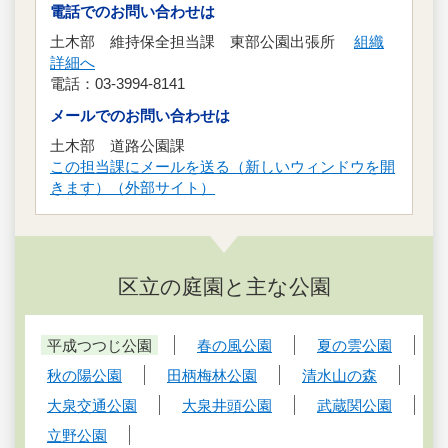
電話でのお問い合わせは
土木部 維持保全担当課 東部公園出張所
組織
詳細へ
電話：03-3994-8141
メールでのお問い合わせは
土木部 道路公園課
この担当課にメールを送る（新しいウィンドウを開
きます）（外部サイト）
区立の庭園と主な公園
平成つつじ公園
春の風公園
夏の雲公園
秋の陽公園
田柄梅林公園
清水山の森
大泉交通公園
大泉井頭公園
武蔵関公園
立野公園