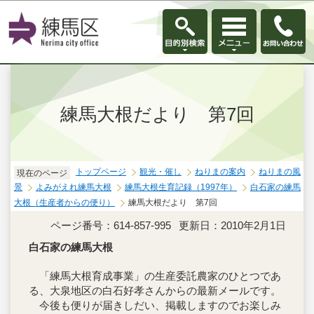
このページの本文へ移動
練馬大根だより 第7回
トップページ
観光・催し
ねりまの案内
ねりまの風
現在のページ
景
よみがえれ練馬大根
練馬大根生育記録（1997年）
白石家の練馬
大根（生産者からの便り）
練馬大根だより 第7回
ページ番号：614-857-995
更新日：2010年2月1日
白石家の練馬大根
「練馬大根育成事業」の生産委託農家のひとつであ
る、大泉地区の白石好孝さんからの最新メールです。
今後も便りが届きしだい、掲載しますのでお楽しみ