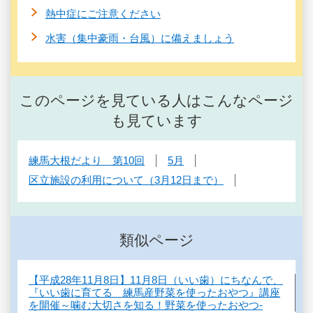
熱中症にご注意ください
水害（集中豪雨・台風）に備えましょう
このページを見ている人はこんなページ
も見ています
練馬大根だより 第10回
5月
区立施設の利用について（3月12日まで）
類似ページ
【平成28年11月8日】11月8日（いい歯）にちなんで、
『いい歯に育てる 練馬産野菜を使ったおやつ』講座
を開催～噛む大切さを知る！野菜を使ったおやつ-