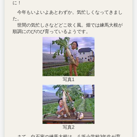
に！
今年もいよいよあとわずか。気忙しくなってきまし
た。
世間の気忙しさなどどこ吹く風。畑では練馬大根が
順調にのびのび育っているようです。
写真1
写真2
さて、白石家の練馬大根は、八坂小学校3年生が育