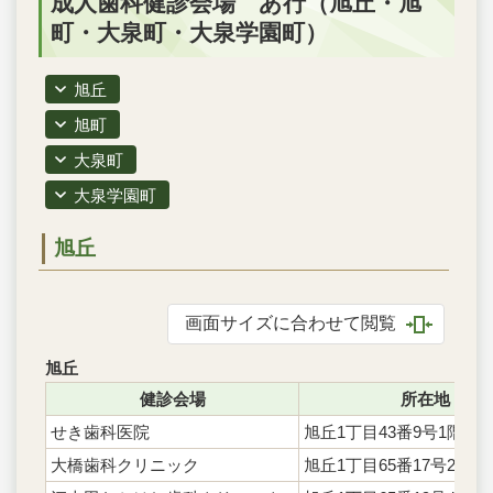
成人歯科健診会場 あ行（旭丘・旭
町・大泉町・大泉学園町）
旭丘
旭町
大泉町
大泉学園町
旭丘
画面サイズに合わせて閲覧
旭丘
健診会場
所在地
せき歯科医院
旭丘1丁目43番9号1階
大橋歯科クリニック
旭丘1丁目65番17号2階