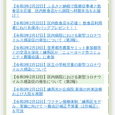
【令和3年2月22日】ふるさと納税で医療従事者と飲
食店を応援 区内飲食店から病院へ特製弁当をお届
け！
【令和3年2月22日】区内飲食店を応援！ 飲食店利用
者にねり丸保冷バッグプレゼント！！
【令和3年2月17日】区内病院における新型コロナウ
イルス感染症の発生について（第3報）
【令和3年2月19日】世界都市農業サミット参加都市
との交流を深化！練馬区が「ニューヨーク市コミュ
ニティ農園会議」に参加
【令和3年2月12日】区立小学校児童の新型コロナウ
イルス感染について
【令和3年2月12日】区内病院における新型コロナウ
イルス感染症の発生について（第2報）
【令和3年2月12日】練馬光が丘病院 新規の外来診療
および入院を再開
【令和3年2月12日】ワクチン接種体制「練馬区モデ
ル」実施に向けて 一般会計補正予算案（2月補正）
を可決