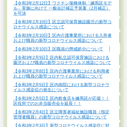
【令和3年2月12日】ワクチン接種体制「練馬区モデ
ル」実施に向けて 一般会計補正予算案（2月補正）
を可決
【令和3年2月10日】区立認可保育施設園児の新型コ
ロナウイルス感染について
【令和3年2月10日】区内介護事業所における入所者
および職員の新型コロナウイルス感染について
【令和3年2月10日】区職員の懲戒処分について
【令和3年2月9日】区内私立認可保育施設における
園児および職員の新型コロナウイルス感染について
【令和3年2月8日】区内介護事業所における利用者
および職員の新型コロナウイルス感染について
【令和3年2月5日】区内病院における新型コロナウ
イルス感染症の発生について
【令和3年2月5日】区内飲食店を練馬区が応援！！
区役所でのお弁当販売会を延長！！
【令和3年2月4日】区立障害者福祉施設職員（指定
管理者職員）の新型コロナウイルス感染について
【令和3年2月3日】新型コロナウイルス感染症に対