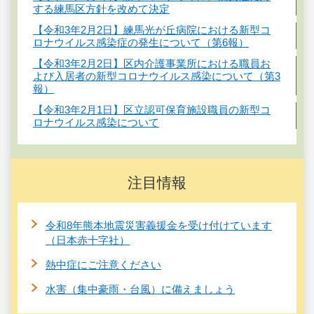
する練馬区方針を改めて決定
【令和3年2月2日】練馬光が丘病院における新型コ
ロナウイルス感染症の発生について（第6報）
【令和3年2月2日】区内介護事業所における職員お
よび入居者の新型コロナウイルス感染について（第3
報）
【令和3年2月1日】区立認可保育施設職員の新型コ
ロナウイルス感染について
注目情報
令和8年熊本地震災害義援金を受け付けています
（日本赤十字社）
熱中症にご注意ください
水害（集中豪雨・台風）に備えましょう