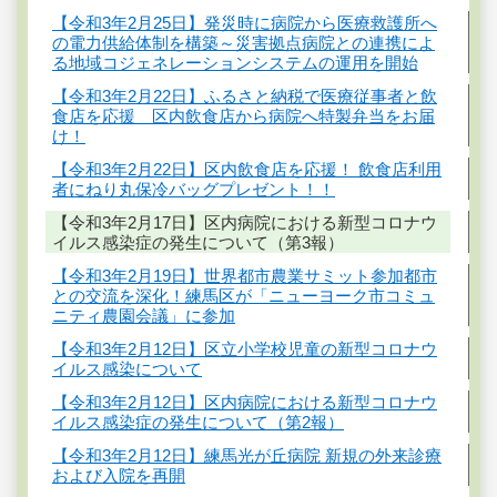
【令和3年2月25日】発災時に病院から医療救護所へ
の電力供給体制を構築～災害拠点病院との連携によ
る地域コジェネレーションシステムの運用を開始
【令和3年2月22日】ふるさと納税で医療従事者と飲
食店を応援 区内飲食店から病院へ特製弁当をお届
け！
【令和3年2月22日】区内飲食店を応援！ 飲食店利用
者にねり丸保冷バッグプレゼント！！
【令和3年2月17日】区内病院における新型コロナウ
イルス感染症の発生について（第3報）
【令和3年2月19日】世界都市農業サミット参加都市
との交流を深化！練馬区が「ニューヨーク市コミュ
ニティ農園会議」に参加
【令和3年2月12日】区立小学校児童の新型コロナウ
イルス感染について
【令和3年2月12日】区内病院における新型コロナウ
イルス感染症の発生について（第2報）
【令和3年2月12日】練馬光が丘病院 新規の外来診療
および入院を再開