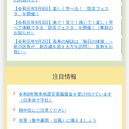
【令和元年9月8日】楽しく学べる！「防災フェス
タ」を開催！
【令和元年9月3日】来て！見て！感じて！楽しく学
べて体験できる「防災フェスタ」を開催！（事前の
お知らせ）
【令和元年9月2日】長寿の秘訣は「毎日の体操」～
前川区長が、新百歳を迎える方を訪問し、長寿をお
祝い～
注目情報
令和8年熊本地震災害義援金を受け付けています
（日本赤十字社）
熱中症にご注意ください
水害（集中豪雨・台風）に備えましょう