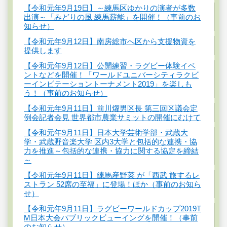
【令和元年9月19日】～練馬区ゆかりの演者が多数
出演～「みどりの風 練馬薪能」を開催！（事前のお
知らせ）
【令和元年9月12日】南房総市へ区から支援物資を
提供します
【令和元年9月12日】公開練習・ラグビー体験イベ
ントなどを開催！「ワールドユニバーシティラクビ
ーインビテーショントーナメント2019」を楽しも
う！（事前のお知らせ）
【令和元年9月11日】前川燿男区長 第三回区議会定
例会記者会見 世界都市農業サミットの開催にむけて
【令和元年9月11日】日本大学芸術学部・武蔵大
学・武蔵野音楽大学 区内3大学と包括的な連携・協
力を推進～包括的な連携・協力に関する協定を締結
～
【令和元年9月11日】練馬産野菜 が「西武 旅するレ
ストラン 52席の至福」に登場！ほか（事前のお知ら
せ）
【令和元年9月11日】ラグビーワールドカップ2019T
M日本大会パブリックビューイングを開催！（事前
のお知らせ）