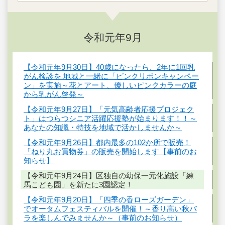
令和元年9月
【令和元年9月30日】40歳になったら、2年に1回乳
がん検診を 地域と一緒に「ピンクリボンキャンペー
ン」を実施～花とアート、優しいピンクカラーの庭
から乳がん啓発～
【令和元年9月27日】「元気高齢者応援プロジェク
ト」はつらつシニア活躍応援塾が始まります！！～
あなたの知識・特技を地域で活かしませんか～
【令和元年9月26日】都内最多の102か所で販売！
「ねり丸お買物券」の販売を開始します【事前のお
知らせ】
【令和元年9月24日】区独自の幼保一元化施設「練
馬こども園」を新たに3園認定！
【令和元年9月20日】「四季の香ローズガーデン」
でオータムフェスティバルを開催！～香り高い秋バ
ラを楽しんでみませんか～（事前のお知らせ）