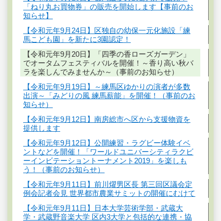
「ねり丸お買物券」の販売を開始します【事前のお
知らせ】
【令和元年9月24日】区独自の幼保一元化施設「練
馬こども園」を新たに3園認定！
【令和元年9月20日】「四季の香ローズガーデン」
でオータムフェスティバルを開催！～香り高い秋バ
ラを楽しんでみませんか～（事前のお知らせ）
【令和元年9月19日】～練馬区ゆかりの演者が多数
出演～「みどりの風 練馬薪能」を開催！（事前のお
知らせ）
【令和元年9月12日】南房総市へ区から支援物資を
提供します
【令和元年9月12日】公開練習・ラグビー体験イベ
ントなどを開催！「ワールドユニバーシティラクビ
ーインビテーショントーナメント2019」を楽しも
う！（事前のお知らせ）
【令和元年9月11日】前川燿男区長 第三回区議会定
例会記者会見 世界都市農業サミットの開催にむけて
【令和元年9月11日】日本大学芸術学部・武蔵大
学・武蔵野音楽大学 区内3大学と包括的な連携・協