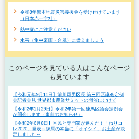
令和8年熊本地震災害義援金を受け付けています
（日本赤十字社）
熱中症にご注意ください
水害（集中豪雨・台風）に備えましょう
このページを見ている人はこんなページ
も見ています
【令和元年9月11日】前川燿男区長 第三回区議会定例
会記者会見 世界都市農業サミットの開催にむけて
【令和2年1月29日】令和2年第一回練馬区議会定例会
が開会します（事前のお知らせ）
【令和2年6月8日】区民と専門家が選んだ！「ねりコ
レ2020」発表～練馬の本当に「オイシイ」お土産が決
定しました～