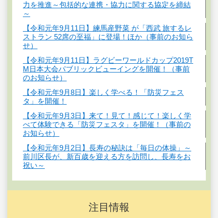
力を推進～包括的な連携・協力に関する協定を締結
～
【令和元年9月11日】練馬産野菜 が「西武 旅するレ
ストラン 52席の至福」に登場！ほか（事前のお知ら
せ）
【令和元年9月11日】ラグビーワールドカップ2019T
M日本大会パブリックビューイングを開催！（事前
のお知らせ）
【令和元年9月8日】楽しく学べる！「防災フェス
タ」を開催！
【令和元年9月3日】来て！見て！感じて！楽しく学
べて体験できる「防災フェスタ」を開催！（事前の
お知らせ）
【令和元年9月2日】長寿の秘訣は「毎日の体操」～
前川区長が、新百歳を迎える方を訪問し、長寿をお
祝い～
注目情報