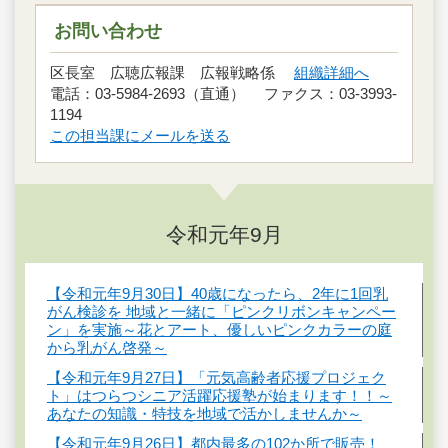
お問い合わせ
区長室 広聴広報課 広報戦略係
組織詳細へ
電話：03-5984-2693（直通） ファクス：03-3993-
1194
この担当課にメールを送る
令和元年9月
【令和元年9月30日】40歳になったら、2年に1回乳
がん検診を 地域と一緒に「ピンクリボンキャンペー
ン」を実施～花とアート、優しいピンクカラーの庭
から乳がん啓発～
【令和元年9月27日】「元気高齢者応援プロジェク
ト」はつらつシニア活躍応援塾が始まります！！～
あなたの知識・特技を地域で活かしませんか～
【令和元年9月26日】都内最多の102か所で販売！