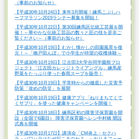
（事前のお知らせ）
【平成30年10月24日】来年3月開催！練馬こぶしハ
ーフマラソン2019ランナー募集を開始！
【平成30年10月22日】第30回練馬区伝統工芸展を開
催！～華やかな伝統工芸品の数々と匠の技を是非ご
覧ください～（事前のお知らせ）
【平成30年10月19日】むかし懐かしの田園風景を復
元！～「橋戸田んぼ」で小学生が待望の収穫体験～
【平成30年10月19日】江古田3大学合同学園祭プロ
ジェクト「江古田カレッジトライアングル」練馬産
野菜をたっぷり使った春雨スープを販売！
【平成30年10月19日】平常時からの徹底した災害予
防策「攻めの防災」を展開
【平成30年10月19日】健康アプリ「ねりまちてくて
くサプリ」を使った健康キャンペーンを開催！
【平成30年10月18日】練馬区初の障害児保育園を開
設（全国で6園目） 障害児保育園ヘレン中村橋 開設
式典を開催
【平成30年10月17日】講演会「CM炎上・セクハ
ラ・パワハラはなぜ起こるのか？」～ねりまフォー