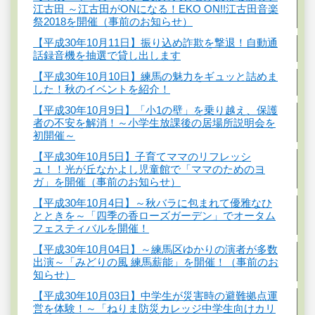
江古田 ～江古田がONになる！EKO ON!!江古田音楽
祭2018を開催（事前のお知らせ）
【平成30年10月11日】振り込め詐欺を撃退！自動通
話録音機を抽選で貸し出します
【平成30年10月10日】練馬の魅力をギュッと詰めま
した！秋のイベントを紹介！
【平成30年10月9日】「小1の壁」を乗り越え、保護
者の不安を解消！～小学生放課後の居場所説明会を
初開催～
【平成30年10月5日】子育てママのリフレッシ
ュ！！光が丘なかよし児童館で「ママのためのヨ
ガ」を開催（事前のお知らせ）
【平成30年10月4日】～秋バラに包まれて優雅なひ
とときを～「四季の香ローズガーデン」でオータム
フェスティバルを開催！
【平成30年10月04日】～練馬区ゆかりの演者が多数
出演～「みどりの風 練馬薪能」を開催！（事前のお
知らせ）
【平成30年10月03日】中学生が災害時の避難拠点運
営を体験！～「ねりま防災カレッジ中学生向けカリ