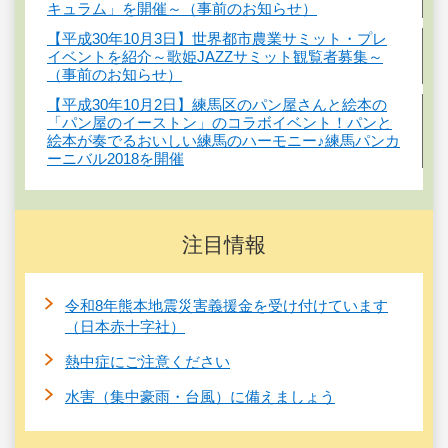
キュラム」を開催～（事前のお知らせ）
【平成30年10月3日】世界都市農業サミット・プレ
イベントを紹介～歌姫JAZZサミット観覧者募集～
（事前のお知らせ）
【平成30年10月2日】練馬区のパン屋さんと絵本の
「パン屋のイーストン」のコラボイベント！パンと
絵本が奏でるおいしい練馬のハーモニー♪練馬パンカ
ーニバル2018を開催
注目情報
令和8年熊本地震災害義援金を受け付けています
（日本赤十字社）
熱中症にご注意ください
水害（集中豪雨・台風）に備えましょう