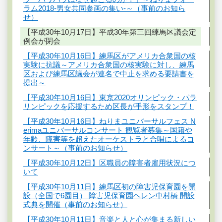
ラム2018-男女共同参画の集い-～（事前のお知ら
せ）
【平成30年10月17日】平成30年第三回練馬区議会定
例会が閉会
【平成30年10月16日】練馬区がアメリカ合衆国の核
実験に抗議～アメリカ合衆国の核実験に対し、練馬
区および練馬区議会が連名で中止を求める要請書を
提出～
【平成30年10月16日】東京2020オリンピック・パラ
リンピックを応援するため区長が手形をスタンプ！
【平成30年10月16日】ねりまユニバーサルフェス N
erimaユニバーサルコンサート 観覧者募集～国籍や
年齢、障害等を超えたオーケストラと合唱によるコ
ンサート～（事前のお知らせ）
【平成30年10月12日】区職員の障害者雇用状況につ
いて
【平成30年10月11日】練馬区初の障害児保育園を開
設（全国で6園目） 障害児保育園ヘレン中村橋 開設
式典を開催（事前のお知らせ）
【平成30年10月11日】音楽と人と心が集まる新しい