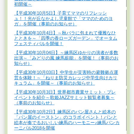
初開催～
【平成30年10月5日】子育てママのリフレッシ
ュ！！光が丘なかよし児童館で「ママのためのヨ
ガ」を開催（事前のお知らせ）
【平成30年10月4日】～秋バラに包まれて優雅なひ
とときを～「四季の香ローズガーデン」でオータム
フェスティバルを開催！
【平成30年10月04日】～練馬区ゆかりの演者が多数
出演～「みどりの風 練馬薪能」を開催！（事前のお
知らせ）
【平成30年10月03日】中学生が災害時の避難拠点運
営を体験！～「ねりま防災カレッジ中学生向けカリ
キュラム」を開催～（事前のお知らせ）
【平成30年10月3日】世界都市農業サミット・プレ
イベントを紹介～歌姫JAZZサミット観覧者募集～
（事前のお知らせ）
【平成30年10月2日】練馬区のパン屋さんと絵本の
「パン屋のイーストン」のコラボイベント！パンと
絵本が奏でるおいしい練馬のハーモニー♪練馬パンカ
ーニバル2018を開催