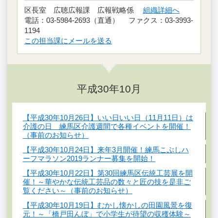
区長室 広聴広報課 広報戦略係
組織詳細へ
電話：03-5984-2693（直通） ファクス：03-3993-
1194
この担当課にメールを送る
平成30年10月
【平成30年10月26日】いい日いい日（11月11日）は
介護の日 練馬区介護週間で各種イベントを開催！
（事前のお知らせ）
【平成30年10月24日】来年3月開催！練馬こぶしハ
ーフマラソン2019ランナー募集を開始！
【平成30年10月22日】第30回練馬区伝統工芸展を開
催！～華やかな伝統工芸品の数々と匠の技を是非ご
覧ください～（事前のお知らせ）
【平成30年10月19日】むかし懐かしの田園風景を復
元！～「橋戸田んぼ」で小学生が待望の収穫体験～