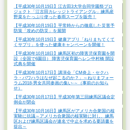
【平成30年10月19日】江古田3大学合同学園祭プロ
ジェクト「江古田カレッジトライアングル」練馬産
野菜をたっぷり使った春雨スープを販売！
【平成30年10月19日】平常時からの徹底した災害予
防策「攻めの防災」を展開
【平成30年10月19日】健康アプリ「ねりまちてくて
くサプリ」を使った健康キャンペーンを開催！
【平成30年10月18日】練馬区初の障害児保育園を開
設（全国で6園目） 障害児保育園ヘレン中村橋 開設
式典を開催
【平成30年10月17日】講演会「CM炎上・セクハ
ラ・パワハラはなぜ起こるのか？」～ねりまフォー
ラム2018-男女共同参画の集い-～（事前のお知ら
せ）
【平成30年10月17日】平成30年第三回練馬区議会定
例会が閉会
【平成30年10月16日】練馬区がアメリカ合衆国の核
実験に抗議～アメリカ合衆国の核実験に対し、練馬
区および練馬区議会が連名で中止を求める要請書を
提出～