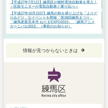
【平成27年7月1日】練馬区が燃料電池自動車を導入！
～区政モニターが電気自動車と乗り比べ～
【平成27年10月15日】練馬の秋を盛り上げる「よりど
りみどり」なイベントを開催「第38回練馬まつり」
「練馬産業見本市 ねりまEXPO2015」 「練馬アニメ
カーニバル2015」（事前のお知らせ）
情報が見つからないときは