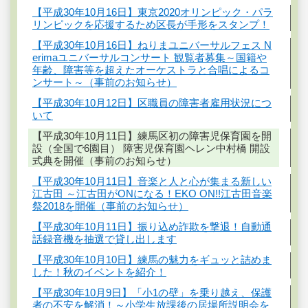
【平成30年10月16日】東京2020オリンピック・パラ
リンピックを応援するため区長が手形をスタンプ！
【平成30年10月16日】ねりまユニバーサルフェス N
erimaユニバーサルコンサート 観覧者募集～国籍や
年齢、障害等を超えたオーケストラと合唱によるコ
ンサート～（事前のお知らせ）
【平成30年10月12日】区職員の障害者雇用状況につ
いて
【平成30年10月11日】練馬区初の障害児保育園を開
設（全国で6園目） 障害児保育園ヘレン中村橋 開設
式典を開催（事前のお知らせ）
【平成30年10月11日】音楽と人と心が集まる新しい
江古田 ～江古田がONになる！EKO ON!!江古田音楽
祭2018を開催（事前のお知らせ）
【平成30年10月11日】振り込め詐欺を撃退！自動通
話録音機を抽選で貸し出します
【平成30年10月10日】練馬の魅力をギュッと詰めま
した！秋のイベントを紹介！
【平成30年10月9日】「小1の壁」を乗り越え、保護
者の不安を解消！～小学生放課後の居場所説明会を