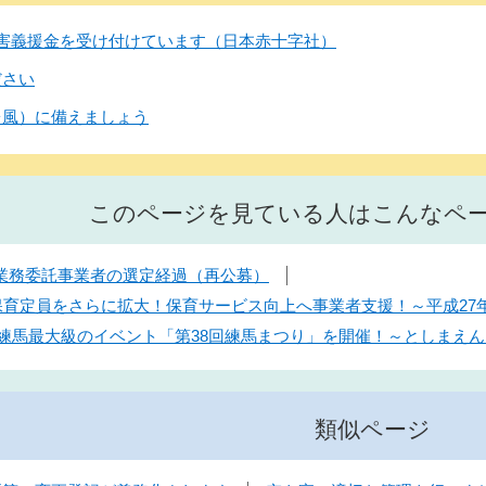
害義援金を受け付けています（日本赤十字社）
ださい
台風）に備えましょう
このページを見ている人はこんなペ
業務委託事業者の選定経過（再公募）
】保育定員をさらに拡大！保育サービス向上へ事業者支援！～平成2
日】練馬最大級のイベント「第38回練馬まつり」を開催！～としまえ
類似ページ