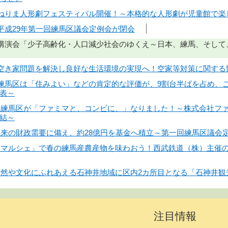
日】ねりま人形劇フェスティバル開催！～本格的な人形劇が児童館で
】平成29年第一回練馬区議会定例会が閉会
日】講演会「少子高齢化・人口減少社会のゆくえ～日本、練馬、そし
日】空き家問題を解決し良好な生活環境の実現へ！空家等対策に関する
日】練馬区は「住みよい」などの肯定的な評価が、9割台半ばを占め、
表～
日】練馬区が「ファミマと、コンビに、」なりました！～株式会社フ
結～
】将来の財政需要に備え、約28億円を基金へ積立～第一回練馬区議会
】「マルシェ」で春の練馬産農産物を味わおう！西武鉄道（株）主催
】自然や文化にふれあえる石神井地域に区内2カ所目となる「石神井
注目情報