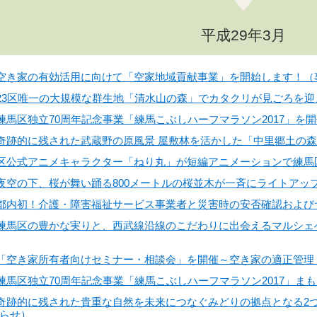
平成29年3月
日】空き家の有効活用に向けて「空家地域貢献事業」を開始します！
日】23区唯一の大規模な群生地「清水山の森」でカタクリが見ごろを
】練馬区独立70周年記念事業「練馬こぶしハーフマラソン2017」を開
日】奇跡的に残された武蔵野の原風景 屋敷林を活かした「中里郷土の
日】区公式アニメキャラクター「ねり丸」が短編アニメーションで練
日】夜空の下、桜が舞い踊る800メートルの桜並木が一斉にライトア
日】都内初！介護・障害福祉サービス事業者と災害時の安否確認およ
】練馬区の豊かな実りと、西武線沿線のこだわりに出会えるマルシェへようこ
日】「空き家所有者向けセミナー・相談会」を開催～空き家の適正管
】練馬区独立70周年記念事業「練馬こぶしハーフマラソン2017」ま
日】奇跡的に残された貴重な自然を未来につなぐみどりの拠点となる
らせ）