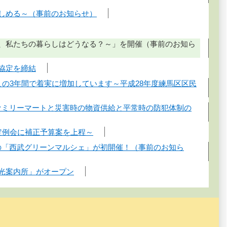
楽しめる～（事前のお知らせ）
て、私たちの暮らしはどうなる？～」を開催（事前のお知ら
協定を締結
この3年間で着実に増加しています～平成28年度練馬区区民
ァミリーマートと災害時の物資供給と平常時の防犯体制の
定例会に補正予算案を上程～
の「西武グリーンマルシェ」が初開催！（事前のお知ら
観光案内所」がオープン