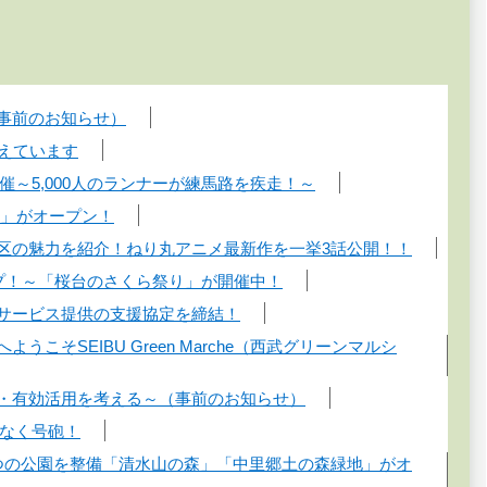
（事前のお知らせ）
迎えています
催～5,000人のランナーが練馬路を疾走！～
森」がオープン！
馬区の魅力を紹介！ねり丸アニメ最新作を一挙3話公開！！
ップ！～「桜台のさくら祭り」が開催中！
びサービス提供の支援協定を締結！
そSEIBU Green Marche（西武グリーンマルシ
理・有効活用を考える～（事前のお知らせ）
もなく号砲！
2つの公園を整備「清水山の森」「中里郷土の森緑地」がオ