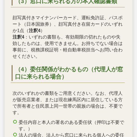
（3）窓口に来られる方の本人確認書類
顔写真付きマイナンバーカード、運転免許証、パスポ
ート（日本国旅券）、顔写真付き在留カードのいずれ
か1点（
注釈4
）
注釈4
：いずれの書類も、有効期限の切れたものや失
効したものは、使用できません。お持ちでない場合は
事前に、税務課税証明・軽自動車税担当へお問い合わ
せください。
（4）委任関係がわかるもの（代理人が窓
口に来られる場合）
次のいずれかの書類をご用意ください。なお、代理人
が販売店業者、または現在練馬区内に居住している方
で所有者と住民票上同一世帯の親族の場合は、不要で
す。
委任内容と本人の署名のある委任状（押印は不要で
す。）
法人の場合、法人から窓口に来られる個人への委任