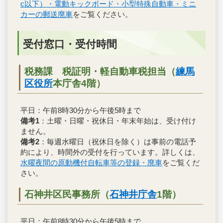
c以下）・電動キックボード・小型特殊自動車・ミニ
カーの郵送廃車
をご覧ください。
受付窓口・受付時間
税務課 税証明・軽自動車税担当（
練馬
区役所
本庁舎4階）
平日：午前8時30分から午後5時まで
備考1
：土曜・日曜・祝休日・年末年始は、受け付け
ません。
備考2
：毎週水曜日（祝休日を除く）は事前の電話予
約により、時間外の受付を行っています。詳しくは、
水曜夜間の原動機付自転車等の登録・廃車
をご覧くだ
さい。
石神井区民事務所（
石神井庁舎
1階）
平日：午前8時30分から午後5時まで