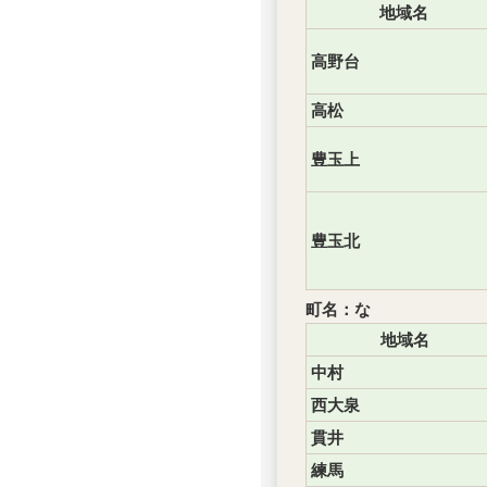
地域名
高野台
高松
豊玉上
豊玉北
町名：な
地域名
中村
西大泉
貫井
練馬