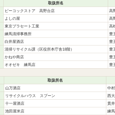
取扱所名
ピーコックストア 高野台店
高
よしの屋
高
東京プラセート工業
高
練馬清掃事務所
豊
白井屋酒店
豊
清掃リサイクル課（区役所本庁舎18階）
豊
かねや商店
豊
オオゼキ 練馬店
豊
取扱所名
山万酒店
中村
リサイクルハウス スプーン
西大
十一屋酒店
貫井
池田屋米店
練馬