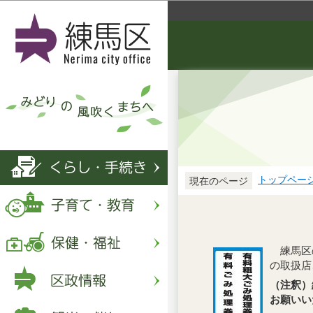
トップペー
現在のページ
練馬区の
の取扱店
（注釈）
お願いい