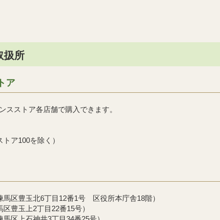
取扱所
トア
ンスストア各店舗で購入できます。
トア100を除く）
馬区豊玉北6丁目12番1号 区役所本庁舎18階）
区豊玉上2丁目22番15号）
馬区上石神井3丁目34番25号）