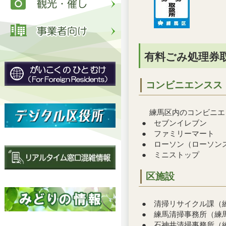
有料ごみ処理券
コンビニエンスス
練馬区内のコンビニエ
● セブンイレブン
● ファミリーマート
● ローソン（ローソンス
● ミニストップ
区施設
● 清掃リサイクル課（練
● 練馬清掃事務所（練馬
● 石神井清掃事務所（練