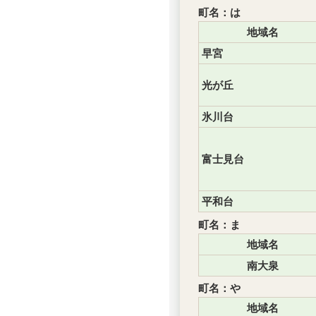
町名：は
地域名
早宮
光が丘
氷川台
富士見台
平和台
町名：ま
地域名
南大泉
町名：や
地域名