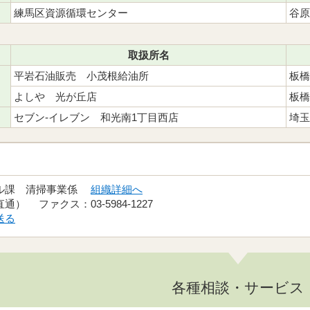
練馬区資源循環センター
谷原
取扱所名
平岩石油販売 小茂根給油所
板橋
よしや 光が丘店
板橋
セブン-イレブン 和光南1丁目西店
埼玉
クル課 清掃事業係
組織詳細へ
（直通） ファクス：03-5984-1227
送る
各種相談・サービス