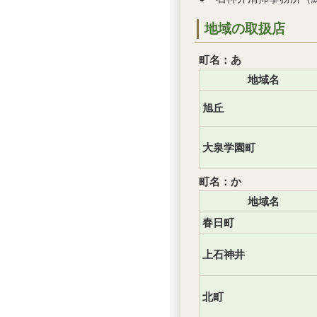
地域の取扱店
町名：あ
地域名
旭丘
大泉学園町
町名：か
地域名
春日町
上石神井
北町