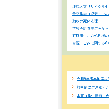
練馬区立リサイクルセ
青空集会（資源・ごみ
動物の死体処理
学校等給食生ごみから
家庭用生ごみ処理機の
資源・ごみに関する印
令和8年熊本地震災
熱中症にご注意く
水害（集中豪雨・