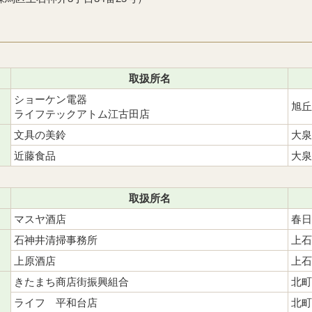
取扱所名
ショーケン電器
旭丘
ライフテックアトム江古田店
文具の美鈴
大泉
近藤食品
大泉
取扱所名
マスヤ酒店
春日
石神井清掃事務所
上石
上原酒店
上石
きたまち商店街振興組合
北町
ライフ 平和台店
北町