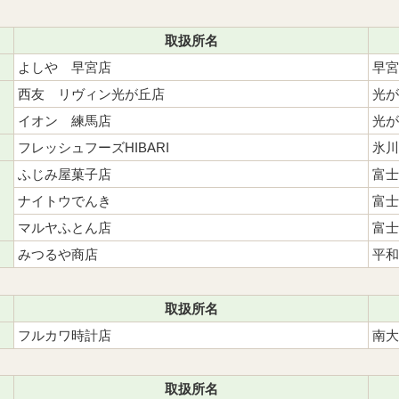
取扱所名
よしや 早宮店
早宮
西友 リヴィン光が丘店
光が
イオン 練馬店
光が
フレッシュフーズHIBARI
氷川
ふじみ屋菓子店
富士
ナイトウでんき
富士
マルヤふとん店
富士
みつるや商店
平和
取扱所名
フルカワ時計店
南大
取扱所名