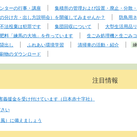
ンターの行事・講座
集積所の管理および設置・廃止・分散
の分け方・出し方説明会）を開催してみませんか？
防鳥用
不法投棄は犯罪です
集団回収について
大型生活用品
肥料「練馬の大地」を作っています
生ごみ処理機と生ごみ
貸出し
ふれあい環境学習
清掃車の活動・紹介
刷物のダウンロード
注目情報
害義援金を受け付けています（日本赤十字社）
ださい
台風）に備えましょう